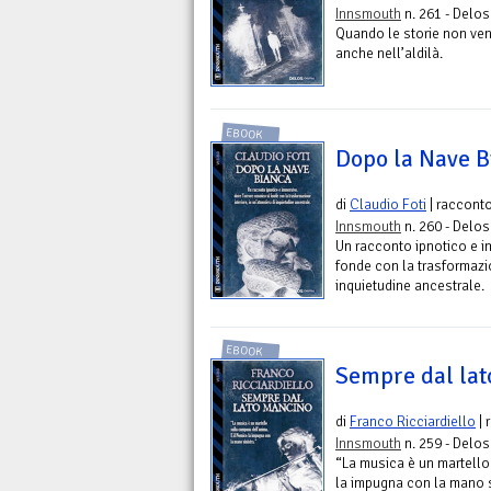
Innsmouth
n. 261 - Delos 
Quando le storie non ven
anche nell’aldilà.
EBOOK
Dopo la Nave B
di
Claudio Foti
| raccont
Innsmouth
n. 260 - Delos 
Un racconto ipnotico e i
fonde con la trasformazio
inquietudine ancestrale.
EBOOK
Sempre dal la
di
Franco Ricciardiello
| 
Innsmouth
n. 259 - Delos 
“La musica è un martello
la impugna con la mano s