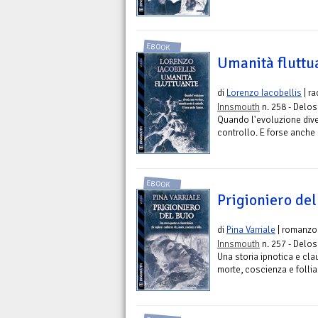
EBOOK
Umanità fluttu
di
Lorenzo Iacobellis
| r
Innsmouth
n. 258 - Delos 
Quando l'evoluzione dive
controllo. E forse anche 
EBOOK
Prigioniero del
di
Pina Varriale
| romanzo
Innsmouth
n. 257 - Delos 
Una storia ipnotica e clau
morte, coscienza e follia