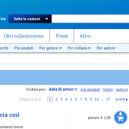
rca
Libri collezionismo
Premi
Altro
scite
Più venduti
Per genere
Per collana
Per autore
Ordina per:
data di arrivo
più venduti
titolo
autore
Pagina 1 di 27
1
2
3
4
5
6
7
8
9
10
...
27
avanti
ia così
prezzo:
€ 2,99
romanzo breve