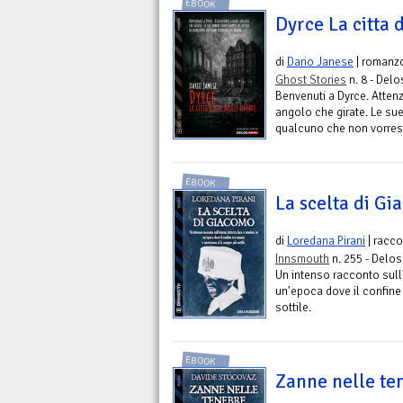
EBOOK
Dyrce La citta 
di
Dario Janese
| romanz
Ghost Stories
n. 8 - Delo
Benvenuti a Dyrce. Attenz
angolo che girate. Le su
qualcuno che non vorrest
EBOOK
La scelta di G
di
Loredana Pirani
| racc
Innsmouth
n. 255 - Delos 
Un intenso racconto sull'
un'epoca dove il confine
sottile.
EBOOK
Zanne nelle te