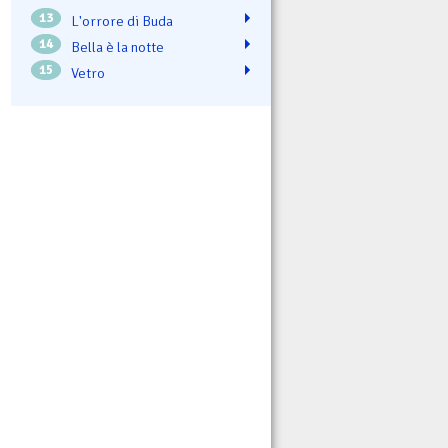
13
L'orrore di Buda
14
Bella è la notte
15
Vetro