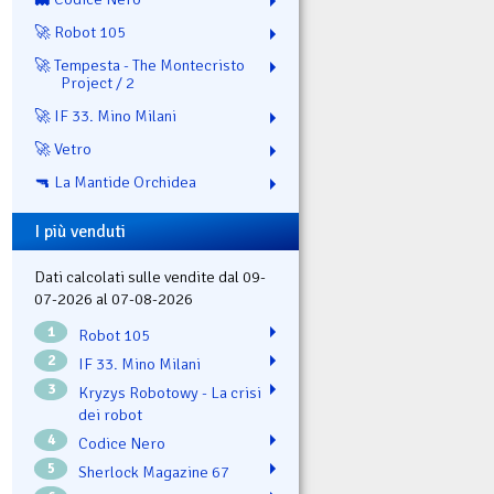
🚀 Robot 105
🚀 Tempesta - The Montecristo
Project / 2
🚀 IF 33. Mino Milani
🚀 Vetro
🔫 La Mantide Orchidea
I più venduti
Dati calcolati sulle vendite dal 09-
07-2026 al 07-08-2026
1
Robot 105
2
IF 33. Mino Milani
3
Kryzys Robotowy - La crisi
dei robot
4
Codice Nero
5
Sherlock Magazine 67