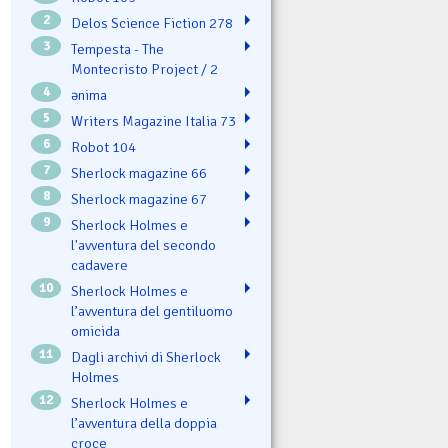
2
Delos Science Fiction 278
3
Tempesta - The
Montecristo Project / 2
4
ənima
5
Writers Magazine Italia 73
6
Robot 104
7
Sherlock magazine 66
8
Sherlock magazine 67
9
Sherlock Holmes e
l'avventura del secondo
cadavere
10
Sherlock Holmes e
l’avventura del gentiluomo
omicida
11
Dagli archivi di Sherlock
Holmes
12
Sherlock Holmes e
l’avventura della doppia
croce