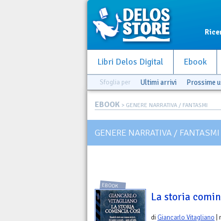
Rice
Libri Delos Digital
Ebook
Sfoglia per
Ultimi arrivi
Prossime u
EBOOK
> GENERE NARRATIVA / FANTASMI
GENERE NARRATIVA / FANTASMI
EBOOK
La storia cominc
di
Giancarlo Vitagliano
| 