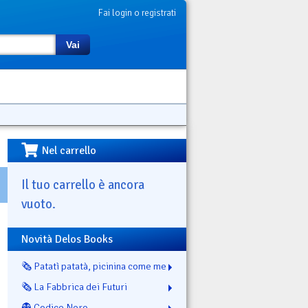
Fai login o registrati
Vai
Nel carrello
Il tuo carrello è ancora
vuoto.
Novità Delos Books
🗞️ Patatì patatà, picinina come me
🗞️ La Fabbrica dei Futuri
👻 Codice Nero