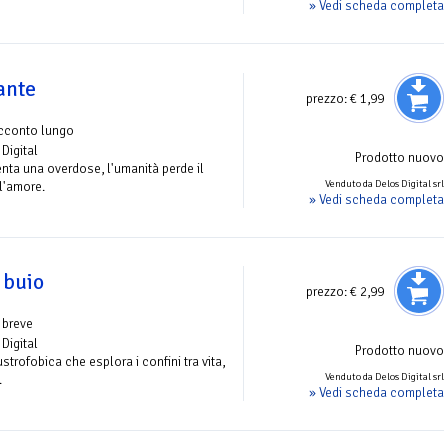
» Vedi scheda completa
ante
prezzo:
€ 1,99
acconto lungo
Digital
Prodotto nuovo
nta una overdose, l'umanità perde il
Venduto da Delos Digital srl
l'amore.
» Vedi scheda completa
 buio
prezzo:
€ 2,99
 breve
Digital
Prodotto nuovo
strofobica che esplora i confini tra vita,
Venduto da Delos Digital srl
.
» Vedi scheda completa