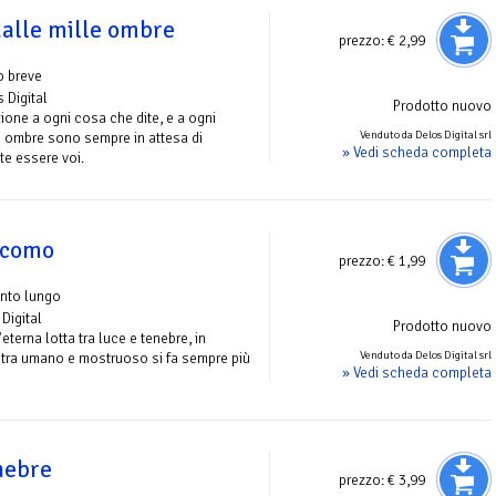
dalle mille ombre
prezzo:
€ 2,99
o breve
s Digital
Prodotto nuovo
ione a ogni cosa che dite, e a ogni
Venduto da Delos Digital srl
e ombre sono sempre in attesa di
» Vedi scheda completa
e essere voi.
iacomo
prezzo:
€ 1,99
onto lungo
Digital
Prodotto nuovo
eterna lotta tra luce e tenebre, in
Venduto da Delos Digital srl
 tra umano e mostruoso si fa sempre più
» Vedi scheda completa
nebre
prezzo:
€ 3,99