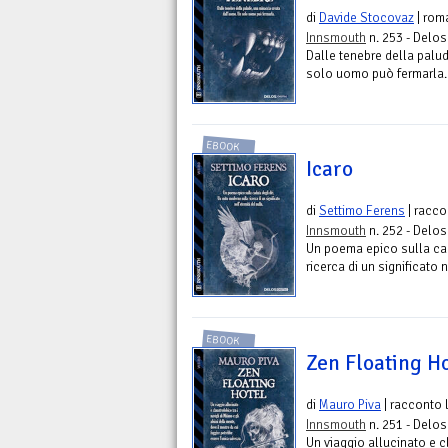
di
Davide Stocovaz
| rom
Innsmouth
n. 253 - Delos 
Dalle tenebre della palu
solo uomo può fermarla.
EBOOK
Icaro
di
Settimo Ferens
| racco
Innsmouth
n. 252 - Delos 
Un poema epico sulla cad
ricerca di un significato n
EBOOK
Zen Floating H
di
Mauro Piva
| racconto 
Innsmouth
n. 251 - Delos 
Un viaggio allucinato e cl