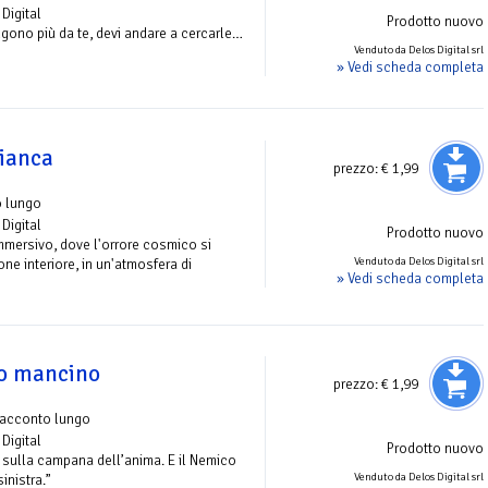
Digital
Prodotto nuovo
gono più da te, devi andare a cercarle…
Venduto da Delos Digital srl
» Vedi scheda completa
ianca
prezzo:
€ 1,99
o lungo
Digital
Prodotto nuovo
mmersivo, dove l'orrore cosmico si
Venduto da Delos Digital srl
ne interiore, in un'atmosfera di
» Vedi scheda completa
to mancino
prezzo:
€ 1,99
racconto lungo
Digital
Prodotto nuovo
 sulla campana dell’anima. E il Nemico
Venduto da Delos Digital srl
inistra.”