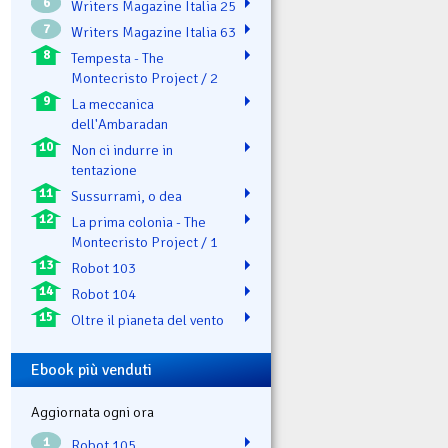
6
Writers Magazine Italia 25
7
Writers Magazine Italia 63
8
Tempesta - The
Montecristo Project / 2
9
La meccanica
dell'Ambaradan
10
Non ci indurre in
tentazione
11
Sussurrami, o dea
12
La prima colonia - The
Montecristo Project / 1
13
Robot 103
14
Robot 104
15
Oltre il pianeta del vento
Ebook più venduti
Aggiornata ogni ora
1
Robot 105