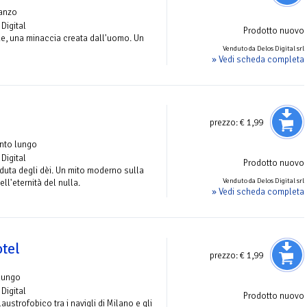
anzo
Digital
Prodotto nuovo
de, una minaccia creata dall'uomo. Un
Venduto da Delos Digital srl
» Vedi scheda completa
prezzo:
€ 1,99
nto lungo
Digital
Prodotto nuovo
uta degli dèi. Un mito moderno sulla
Venduto da Delos Digital srl
ell'eternità del nulla.
» Vedi scheda completa
otel
prezzo:
€ 1,99
lungo
Digital
Prodotto nuovo
austrofobico tra i navigli di Milano e gli