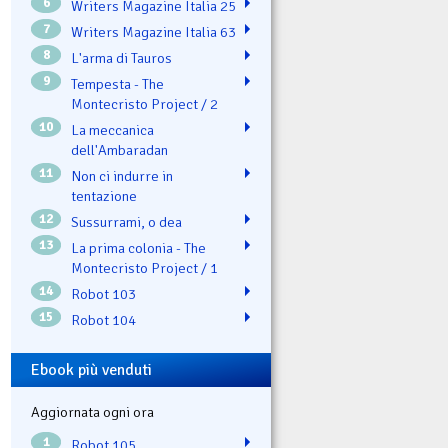
6
Writers Magazine Italia 25
7
Writers Magazine Italia 63
8
L'arma di Tauros
9
Tempesta - The
Montecristo Project / 2
10
La meccanica
dell'Ambaradan
11
Non ci indurre in
tentazione
12
Sussurrami, o dea
13
La prima colonia - The
Montecristo Project / 1
14
Robot 103
15
Robot 104
Ebook più venduti
Aggiornata ogni ora
1
Robot 105