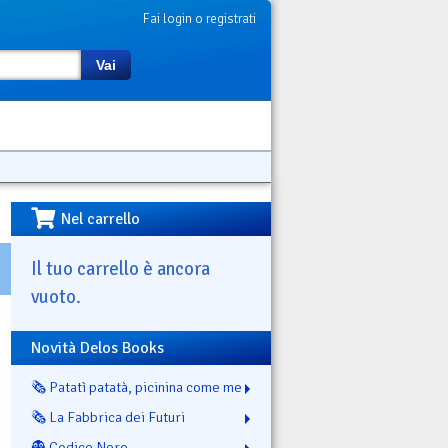
Fai login o registrati
Vai
Nel carrello
Il tuo carrello è ancora
vuoto.
Novità Delos Books
🗞️ Patatì patatà, picinina come me
🗞️ La Fabbrica dei Futuri
👻 Codice Nero