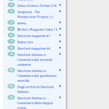
2
Delos Science Fiction 278
3
Tempesta - The
Montecristo Project / 2
4
ənima
5
Writers Magazine Italia 73
6
Sherlock magazine 67
7
Robot 104
8
Sherlock magazine 66
9
Sherlock Holmes e
l'avventura del secondo
cadavere
10
Sherlock Holmes e
l’avventura del gentiluomo
omicida
11
Dagli archivi di Sherlock
Holmes
12
Sherlock Holmes e
l’avventura della doppia
croce