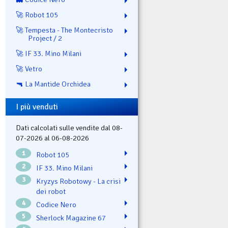
🚀 Robot 105
🚀 Tempesta - The Montecristo
Project / 2
🚀 IF 33. Mino Milani
🚀 Vetro
🔫 La Mantide Orchidea
I più venduti
Dati calcolati sulle vendite dal 08-
07-2026 al 06-08-2026
1
Robot 105
2
IF 33. Mino Milani
3
Kryzys Robotowy - La crisi
dei robot
4
Codice Nero
5
Sherlock Magazine 67