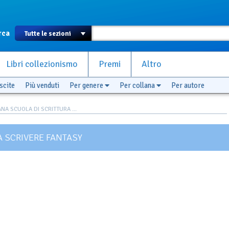
rca
Libri collezionismo
Premi
Altro
scite
Più venduti
Per genere
Per collana
Per autore
NA SCUOLA DI SCRITTURA ...
 SCRIVERE FANTASY