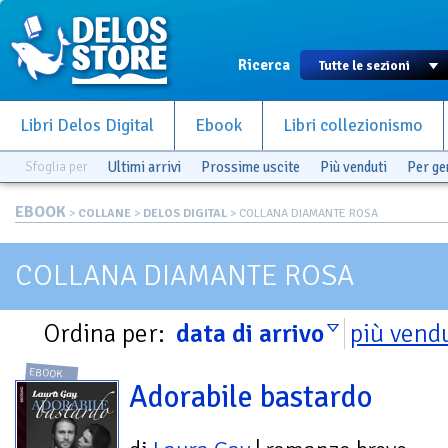
Ricerca
Libri Delos Digital
Ebook
Libri collezionismo
Sfoglia per
Ultimi arrivi
Prossime uscite
Più venduti
Per g
EBOOK
>
COLLANE
>
DELOS DIGITAL
> COLLANA DIAMANTE ROSA
COLLANA DIAMANTE ROSA
Ordina per:
data di arrivo
più vend
EBOOK
Adorabile bastardo