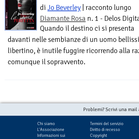
di
Jo Beverley
| racconto lungo
Diamante Rosa
n. 1 - Delos Digit
Quando il destino ci si presenta
davanti nelle sembianze di un uomo belliss
libertino, è inutile fuggire ricorrendo alla r
comunque il sopravvento.
Problemi? Scrivi una mail
Chi siamo
Termini del servizio
L'Associazione
Diritto di recesso
Informazioni sui
Copyright