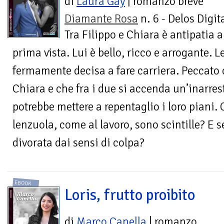
di
Laura Gay
| romanzo breve
Diamante Rosa
n. 6 - Delos Digit
Tra Filippo e Chiara è antipatia a
prima vista. Lui è bello, ricco e arrogante. L
fermamente decisa a fare carriera. Peccato c
Chiara e che fra i due si accenda un’inarres
potrebbe mettere a repentaglio i loro piani. 
lenzuola, come al lavoro, sono scintille? E se
divorata dai sensi di colpa?
EBOOK
Loris, frutto proibito
di
Marco Canella
| romanzo