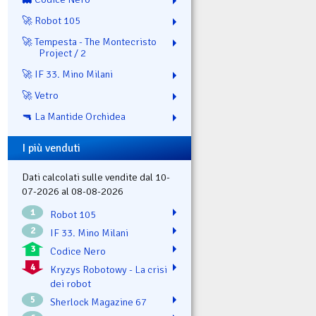
🚀 Robot 105
🚀 Tempesta - The Montecristo
Project / 2
🚀 IF 33. Mino Milani
🚀 Vetro
🔫 La Mantide Orchidea
I più venduti
Dati calcolati sulle vendite dal 10-
07-2026 al 08-08-2026
1
Robot 105
2
IF 33. Mino Milani
3
Codice Nero
4
Kryzys Robotowy - La crisi
dei robot
5
Sherlock Magazine 67