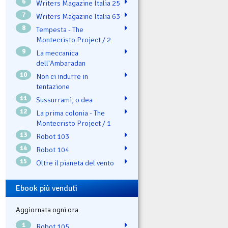
6
Writers Magazine Italia 25
7
Writers Magazine Italia 63
8
Tempesta - The
Montecristo Project / 2
9
La meccanica
dell'Ambaradan
10
Non ci indurre in
tentazione
11
Sussurrami, o dea
12
La prima colonia - The
Montecristo Project / 1
13
Robot 103
14
Robot 104
15
Oltre il pianeta del vento
Ebook più venduti
Aggiornata ogni ora
1
Robot 105