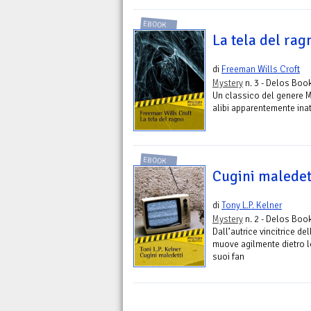
EBOOK
La tela del rag
di
Freeman Wills Croft
Mystery
n. 3 - Delos Boo
Un classico del genere M
alibi apparentemente inat
EBOOK
Cugini maledet
di
Tony L.P. Kelner
Mystery
n. 2 - Delos Boo
Dall’autrice vincitrice d
muove agilmente dietro le 
suoi fan