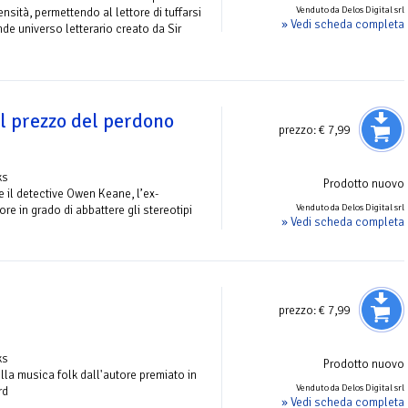
Venduto da Delos Digital srl
nsità, permettendo al lettore di tuffarsi
» Vedi scheda completa
de universo letterario creato da Sir
l prezzo del perdono
prezzo:
€ 7,99
ks
Prodotto nuovo
 il detective Owen Keane, l’ex-
Venduto da Delos Digital srl
re in grado di abbattere gli stereotipi
» Vedi scheda completa
prezzo:
€ 7,99
ks
Prodotto nuovo
la musica folk dall'autore premiato in
Venduto da Delos Digital srl
rd
» Vedi scheda completa