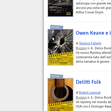
antologia con grande inte
ancora una volta nel gran
Arthur Conan Doyle.
EBOOK
Owen Keane e i
di
Terence Faherty
Mystery
n. 8 - Delos Boo
Un nuovo Mystery attende
seminarista nato dall’auto
della narrativa di genere.
EBOOK
Delitti Folk
di
Robert Lopresti
Mystery
n. 6 - Delos Boo
Un mystery nel mondo del
USA con il Derringer Awa