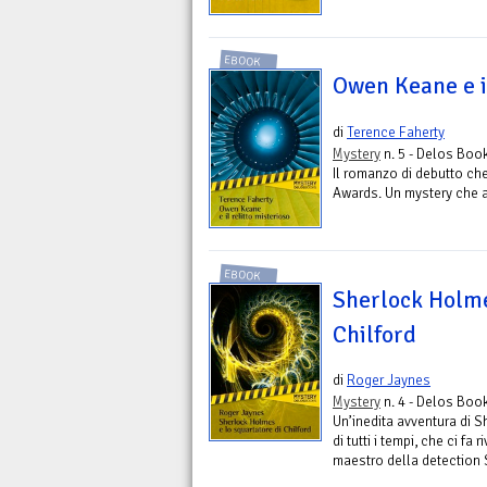
EBOOK
Owen Keane e il
di
Terence Faherty
Mystery
n. 5 - Delos Boo
Il romanzo di debutto che
Awards. Un mystery che abb
EBOOK
Sherlock Holme
Chilford
di
Roger Jaynes
Mystery
n. 4 - Delos Boo
Un’inedita avventura di S
di tutti i tempi, che ci f
maestro della detection 