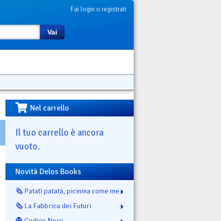
Fai login o registrati
Vai
Nel carrello
Il tuo carrello è ancora
vuoto.
Novità Delos Books
🗞️ Patatì patatà, picinina come me
🗞️ La Fabbrica dei Futuri
👻 Codice Nero