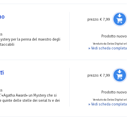
no
prezzo:
€ 7,99
ks
Prodotto nuovo
ystery per la penna del maestro degli
Venduto da Delos Digital srl
taccabili
» Vedi scheda completa
ti
prezzo:
€ 7,99
ks
Prodotto nuovo
ell’«Agatha Award» un Mystery che si
Venduto da Delos Digital srl
quinte delle stelle dei serial tv e dei
» Vedi scheda completa