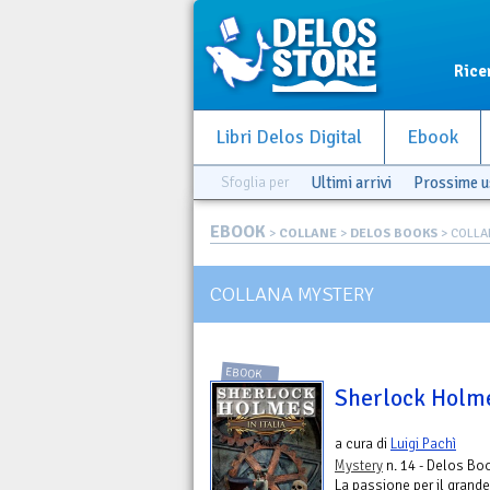
Rice
Libri Delos Digital
Ebook
Sfoglia per
Ultimi arrivi
Prossime u
EBOOK
>
COLLANE
>
DELOS BOOKS
> COLLA
COLLANA MYSTERY
EBOOK
Sherlock Holmes
a cura di
Luigi Pachì
Mystery
n. 14 - Delos Bo
La passione per il grande