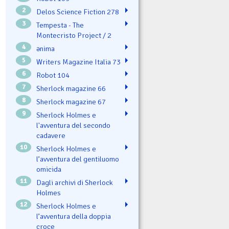
2
Delos Science Fiction 278
3
Tempesta - The
Montecristo Project / 2
4
ənima
5
Writers Magazine Italia 73
6
Robot 104
7
Sherlock magazine 66
8
Sherlock magazine 67
9
Sherlock Holmes e
l'avventura del secondo
cadavere
10
Sherlock Holmes e
l’avventura del gentiluomo
omicida
11
Dagli archivi di Sherlock
Holmes
12
Sherlock Holmes e
l’avventura della doppia
croce