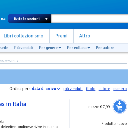
rca
Libri collezionismo
Premi
Altro
scite
Più venduti
Per genere
Per collana
Per autore
NA MYSTERY
Ordina per:
data di arrivo
più venduti
titolo
autore
numero
 in Italia
prezzo:
€ 7,99
oks
Prodotto nuovo
 detective londinese rivive in questa