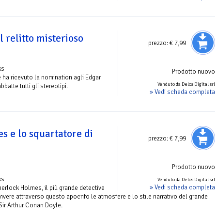
 relitto misterioso
prezzo:
€ 7,99
ks
Prodotto nuovo
 ha ricevuto la nomination agli Edgar
Venduto da Delos Digital srl
atte tutti gli stereotipi.
» Vedi scheda completa
s e lo squartatore di
prezzo:
€ 7,99
Prodotto nuovo
ks
Venduto da Delos Digital srl
» Vedi scheda completa
herlock Holmes, il più grande detective
a rivivere attraverso questo apocrifo le atmosfere e lo stile narrativo del grande
Sir Arthur Conan Doyle.