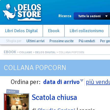
Ricerca
Libri Delos Digital
Ebook
Libri collezionismo
Sfoglia per
Ultimi arrivi
Prossime uscite
Più venduti
Per g
EBOOK
>
COLLANE
>
DELOS DIGITAL
> COLLANA POPCORN
COLLANA POPCORN
Ordina per:
data di arrivo
più vend
EBOOK
Scatola chiusa