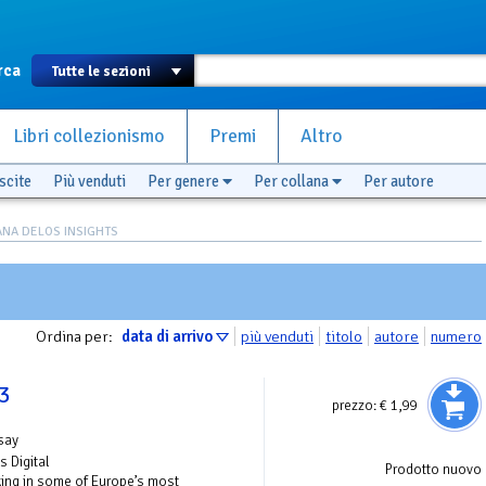
rca
Libri collezionismo
Premi
Altro
scite
Più venduti
Per genere
Per collana
Per autore
ANA DELOS INSIGHTS
Ordina per:
data di arrivo
più venduti
titolo
autore
numero
33
prezzo:
€ 1,99
say
s Digital
Prodotto nuovo
ing in some of Europe’s most