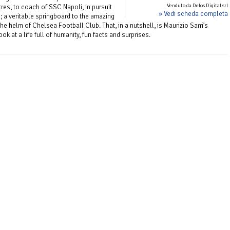
Venduto da Delos Digital srl
tres, to coach of SSC Napoli, in pursuit
» Vedi scheda completa
; a veritable springboard to the amazing
he helm of Chelsea Football Club. That, in a nutshell, is Maurizio Sarri’s
ok at a life full of humanity, fun facts and surprises.