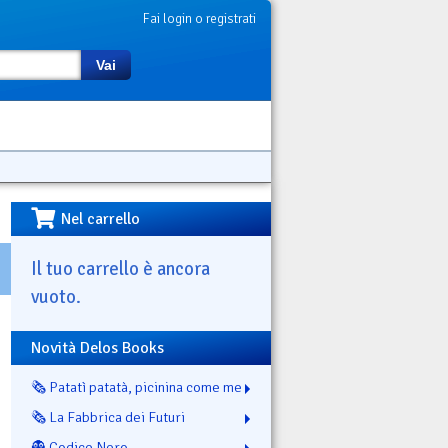
Fai login o registrati
Vai
Nel carrello
Il tuo carrello è ancora
vuoto.
Novità Delos Books
🗞️ Patatì patatà, picinina come me
🗞️ La Fabbrica dei Futuri
👻 Codice Nero