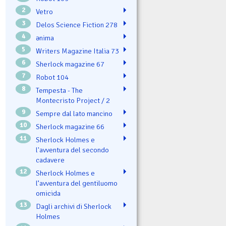
2
Vetro
3
Delos Science Fiction 278
4
ənima
5
Writers Magazine Italia 73
6
Sherlock magazine 67
7
Robot 104
8
Tempesta - The
Montecristo Project / 2
9
Sempre dal lato mancino
10
Sherlock magazine 66
11
Sherlock Holmes e
l'avventura del secondo
cadavere
12
Sherlock Holmes e
l’avventura del gentiluomo
omicida
13
Dagli archivi di Sherlock
Holmes