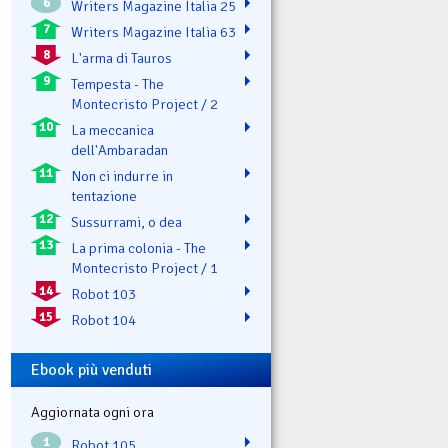
6
Writers Magazine Italia 25
7
Writers Magazine Italia 63
8
L'arma di Tauros
9
Tempesta - The
Montecristo Project / 2
10
La meccanica
dell'Ambaradan
11
Non ci indurre in
tentazione
12
Sussurrami, o dea
13
La prima colonia - The
Montecristo Project / 1
14
Robot 103
15
Robot 104
Ebook più venduti
Aggiornata ogni ora
1
Robot 105