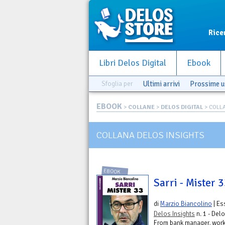
Rice
Libri Delos Digital
Ebook
Sfoglia per
Ultimi arrivi
Prossime u
EBOOK
>
COLLANE
>
DELOS DIGITAL
> COLL
COLLANA DELOS INSIGHTS
EBOOK
Sarri - Mister 
di
Marzio Biancolino
| Es
Delos Insights
n. 1 - Delo
From bank manager, work