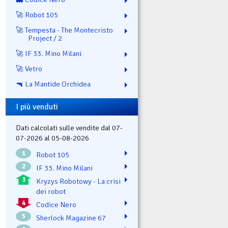
🚀 Robot 105
🚀 Tempesta - The Montecristo
Project / 2
🚀 IF 33. Mino Milani
🚀 Vetro
🔫 La Mantide Orchidea
I più venduti
Dati calcolati sulle vendite dal 07-
07-2026 al 05-08-2026
1
Robot 105
2
IF 33. Mino Milani
3
Kryzys Robotowy - La crisi
dei robot
4
Codice Nero
5
Sherlock Magazine 67