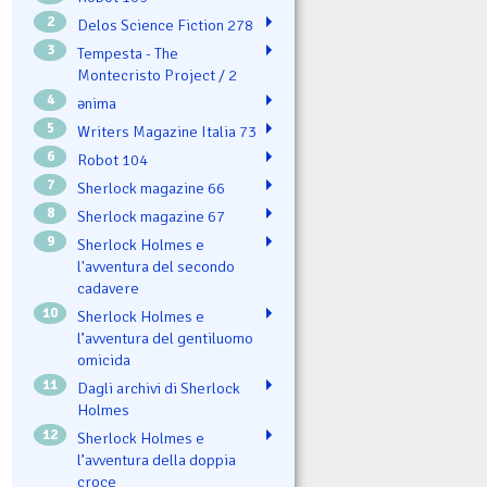
2
Delos Science Fiction 278
3
Tempesta - The
Montecristo Project / 2
4
ənima
5
Writers Magazine Italia 73
6
Robot 104
7
Sherlock magazine 66
8
Sherlock magazine 67
9
Sherlock Holmes e
l'avventura del secondo
cadavere
10
Sherlock Holmes e
l’avventura del gentiluomo
omicida
11
Dagli archivi di Sherlock
Holmes
12
Sherlock Holmes e
l’avventura della doppia
croce