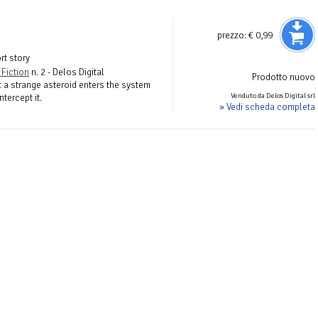
prezzo:
€ 0,99
rt story
 Fiction
n. 2 - Delos Digital
Prodotto nuovo
 a strange asteroid enters the system
Venduto da Delos Digital srl
tercept it.
» Vedi scheda completa