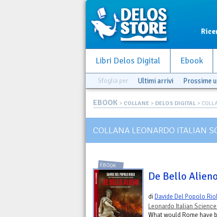
Rice
Libri Delos Digital
Ebook
Sfoglia per
Ultimi arrivi
Prossime u
EBOOK
>
COLLANE
>
DELOS DIGITAL
> COLLA
COLLANA LEONARDO ITALIAN SC
EBOOK
De Bello Alien
di
Davide Del Popolo Rio
Leonardo Italian Science
What would Rome have be