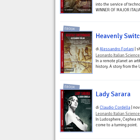
into the service of techn
WINNER OF MAJOR ITALI
EBOOK
Heavenly Swit
di
Alessandro Forlani
| s
Leonardo Italian Science
In a remote planet an art
history. A story from th
EBOOK
Lady Sarara
di
Claudio Cordella
| nov
Leonardo Italian Science
In Ludosphere, Cephea me
come to a turning point.