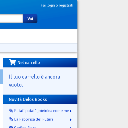
Fai login o registrati
Vai
Nel carrello
Il tuo carrello è ancora
vuoto.
Novità Delos Books
🗞️ Patatì patatà, picinina come me
🗞️ La Fabbrica dei Futuri
👻 Codice Nero