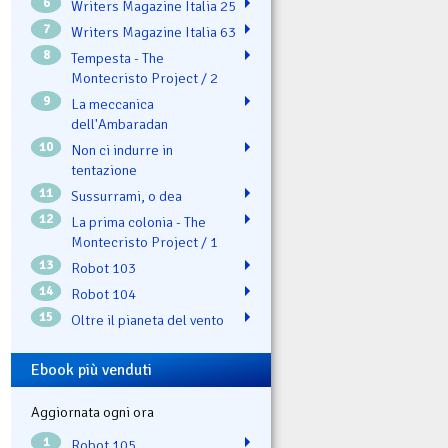
6
Writers Magazine Italia 25
7
Writers Magazine Italia 63
8
Tempesta - The
Montecristo Project / 2
9
La meccanica
dell'Ambaradan
10
Non ci indurre in
tentazione
11
Sussurrami, o dea
12
La prima colonia - The
Montecristo Project / 1
13
Robot 103
14
Robot 104
15
Oltre il pianeta del vento
Ebook più venduti
Aggiornata ogni ora
1
Robot 105