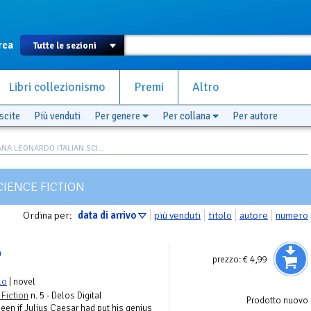
rca
Libri collezionismo
Premi
Altro
scite
Più venduti
Per genere
Per collana
Per autore
NA LEONARDO ITALIAN SCI...
IENCE FICTION
Ordina per:
data di arrivo
più venduti
titolo
autore
numero
o
prezzo:
€ 4,99
lo
| novel
 Fiction
n. 5 - Delos Digital
Prodotto nuovo
en if Julius Caesar had put his genius