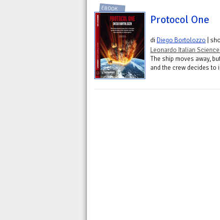
EBOOK
Protocol One
di
Diego Bortolozzo
| sho
Leonardo Italian Science
The ship moves away, but
and the crew decides to in