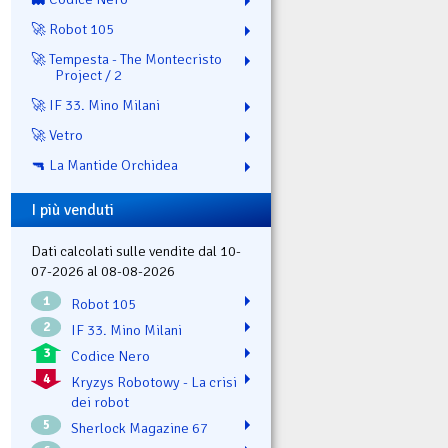
🚀 Robot 105
🚀 Tempesta - The Montecristo
Project / 2
🚀 IF 33. Mino Milani
🚀 Vetro
🔫 La Mantide Orchidea
I più venduti
Dati calcolati sulle vendite dal 10-
07-2026 al 08-08-2026
1
Robot 105
2
IF 33. Mino Milani
3
Codice Nero
4
Kryzys Robotowy - La crisi
dei robot
5
Sherlock Magazine 67