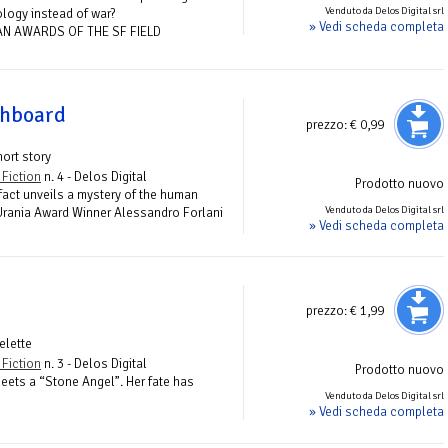
Venduto da Delos Digital srl
ology instead of war?
» Vedi scheda completa
AN AWARDS OF THE SF FIELD
chboard
prezzo:
€ 0,99
hort story
 Fiction
n. 4 - Delos Digital
Prodotto nuovo
ifact unveils a mystery of the human
Venduto da Delos Digital srl
e Urania Award Winner Alessandro Forlani
» Vedi scheda completa
prezzo:
€ 1,99
elette
 Fiction
n. 3 - Delos Digital
Prodotto nuovo
ets a “Stone Angel”. Her fate has
Venduto da Delos Digital srl
» Vedi scheda completa