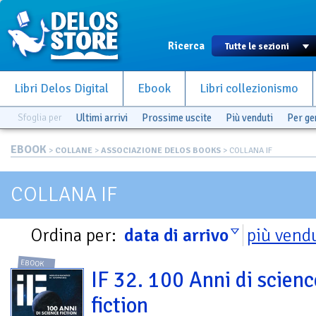
Ricerca
Libri Delos Digital
Ebook
Libri collezionismo
Sfoglia per
Ultimi arrivi
Prossime uscite
Più venduti
Per g
EBOOK
>
COLLANE
>
ASSOCIAZIONE DELOS BOOKS
> COLLANA IF
COLLANA IF
Ordina per:
data di arrivo
più vend
EBOOK
IF 32. 100 Anni di scienc
fiction