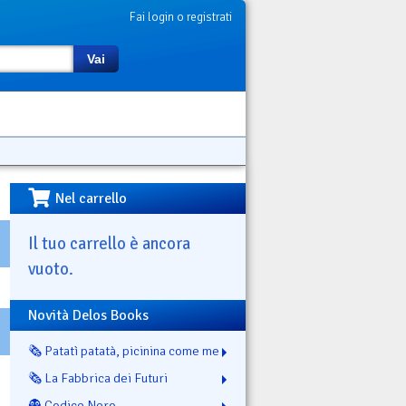
Fai login o registrati
Vai
Nel carrello
Il tuo carrello è ancora
vuoto.
Novità Delos Books
🗞️ Patatì patatà, picinina come me
🗞️ La Fabbrica dei Futuri
👻 Codice Nero