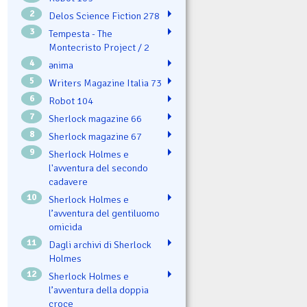
2
Delos Science Fiction 278
3
Tempesta - The
Montecristo Project / 2
4
ənima
5
Writers Magazine Italia 73
6
Robot 104
7
Sherlock magazine 66
8
Sherlock magazine 67
9
Sherlock Holmes e
l'avventura del secondo
cadavere
10
Sherlock Holmes e
l’avventura del gentiluomo
omicida
11
Dagli archivi di Sherlock
Holmes
12
Sherlock Holmes e
l’avventura della doppia
croce