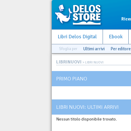
Rice
Libri Delos Digital
Ebook
Sfoglia per
Ultimi arrivi
Per editore
LIBRINUOVI
> LIBRI NUOVI
PRIMO PIANO
LIBRI NUOVI: ULTIMI ARRIVI
Nessun titolo disponibile trovato.