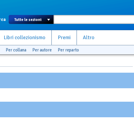
rca
Libri collezionismo
Premi
Altro
Per collana
Per autore
Per reparto