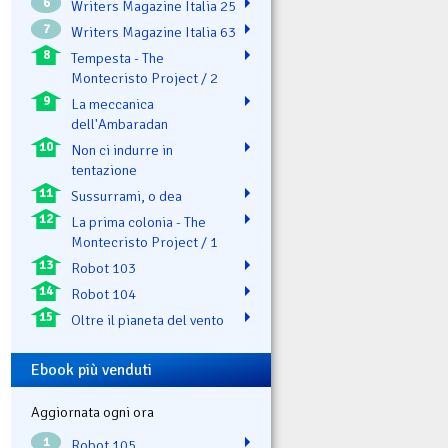
6
Writers Magazine Italia 25
7
Writers Magazine Italia 63
8
Tempesta - The
Montecristo Project / 2
9
La meccanica
dell'Ambaradan
10
Non ci indurre in
tentazione
11
Sussurrami, o dea
12
La prima colonia - The
Montecristo Project / 1
13
Robot 103
14
Robot 104
15
Oltre il pianeta del vento
Ebook più venduti
Aggiornata ogni ora
1
Robot 105