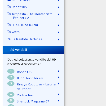
🚀 Robot 105
🚀 Tempesta - The Montecristo
Project / 2
🚀 IF 33. Mino Milani
🚀 Vetro
🔫 La Mantide Orchidea
I più venduti
Dati calcolati sulle vendite dal 09-
07-2026 al 07-08-2026
1
Robot 105
2
IF 33. Mino Milani
3
Kryzys Robotowy - La crisi
dei robot
4
Codice Nero
5
Sherlock Magazine 67