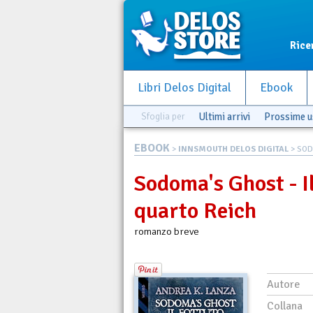
Rice
Libri Delos Digital
Ebook
Sfoglia per
Ultimi arrivi
Prossime u
EBOOK
>
INNSMOUTH DELOS DIGITAL
> SODO
Sodoma's Ghost - Il
quarto Reich
romanzo breve
Autore
Collana