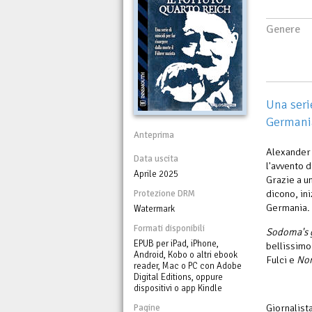
Genere
Una serie
Germani
Anteprima
Alexander 
Data uscita
l'avvento 
Aprile 2025
Grazie a un
dicono, ini
Protezione DRM
Germania. 
Watermark
Formati disponibili
Sodoma's 
EPUB per iPad, iPhone,
bellissimo
Android, Kobo o altri ebook
Fulci e
Non
reader, Mac o PC con Adobe
Digital Editions, oppure
dispositivi o app Kindle
Giornalista
Pagine