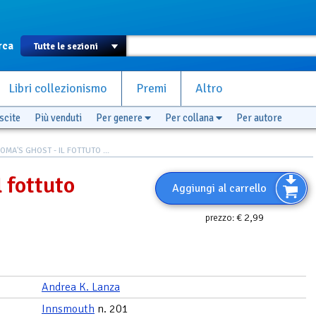
rca
Libri collezionismo
Premi
Altro
scite
Più venduti
Per genere
Per collana
Per autore
MA'S GHOST - IL FOTTUTO ...
 fottuto
Aggiungi al carrello
€ 2,99
prezzo:
Andrea K. Lanza
Innsmouth
n. 201