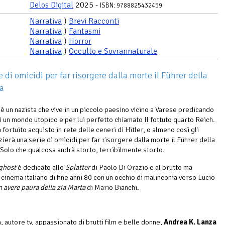
Delos Digital
2025 -
ISBN: 9788825432459
Narrativa
⟩
Brevi Racconti
Narrativa
⟩
Fantasmi
Narrativa
⟩
Horror
Narrativa
⟩
Occulto e Sovrannaturale
 di omicidi per far risorgere dalla morte il Führer della
a
è un nazista che vive in un piccolo paesino vicino a Varese predicando
di un mondo utopico e per lui perfetto chiamato Il fottuto quarto Reich.
 fortuito acquisto in rete delle ceneri di Hitler, o almeno così gli
zierà una serie di omicidi per far risorgere dalla morte il Führer della
Solo che qualcosa andrà storto, terribilmente storto.
ghost
è dedicato allo
Splatter
di Paolo Di Orazio e al brutto ma
 cinema italiano di fine anni 80 con un occhio di malinconia verso Lucio
 avere paura della zia Marta
di Mario Bianchi.
, autore tv, appassionato di brutti film e belle donne,
Andrea K. Lanza