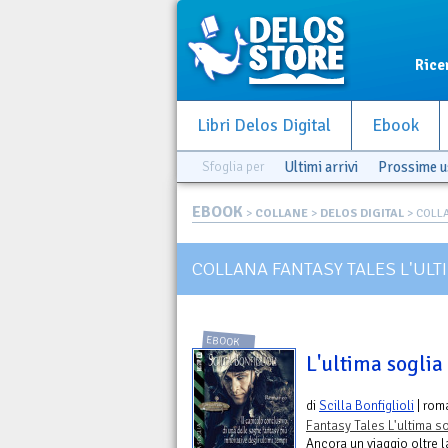
Rice
Libri Delos Digital
Ebook
Sfoglia per
Ultimi arrivi
Prossime u
EBOOK
>
COLLANE
>
DELOS DIGITAL
> COLLA
COLLANA FANTASY TALES L'ULT
EBOOK
L'ultima soglia
di
Scilla Bonfiglioli
| rom
Fantasy Tales L'ultima s
Ancora un viaggio oltre l