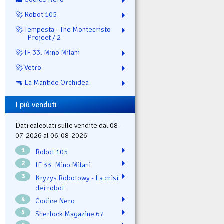
🚀 Robot 105
🚀 Tempesta - The Montecristo
Project / 2
🚀 IF 33. Mino Milani
🚀 Vetro
🔫 La Mantide Orchidea
I più venduti
Dati calcolati sulle vendite dal 08-
07-2026 al 06-08-2026
1
Robot 105
2
IF 33. Mino Milani
3
Kryzys Robotowy - La crisi
dei robot
4
Codice Nero
5
Sherlock Magazine 67