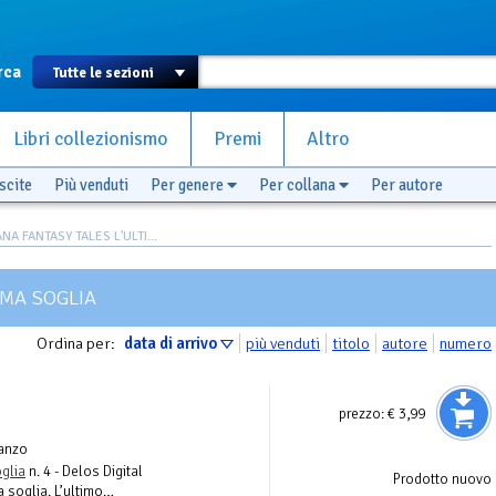
rca
Libri collezionismo
Premi
Altro
scite
Più venduti
Per genere
Per collana
Per autore
NA FANTASY TALES L'ULTI...
IMA SOGLIA
Ordina per:
data di arrivo
più venduti
titolo
autore
numero
prezzo:
€ 3,99
anzo
oglia
n. 4 - Delos Digital
Prodotto nuovo
a soglia. L’ultimo…