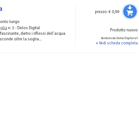
a
prezzo:
€ 0,99
conto lungo
oglia
n. 1 - Delos Digital
Prodotto nuovo
scinante, dietro i riflessi dell'acqua.
Venduto da Delos Digital srl
sconde oltre la soglia...
» Vedi scheda completa