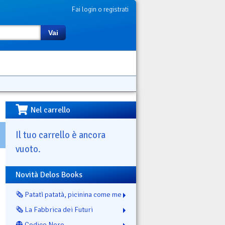
Fai login o registrati
Vai
Nel carrello
Il tuo carrello è ancora
vuoto.
Novità Delos Books
🗞️ Patatì patatà, picinina come me
🗞️ La Fabbrica dei Futuri
👻 Codice Nero