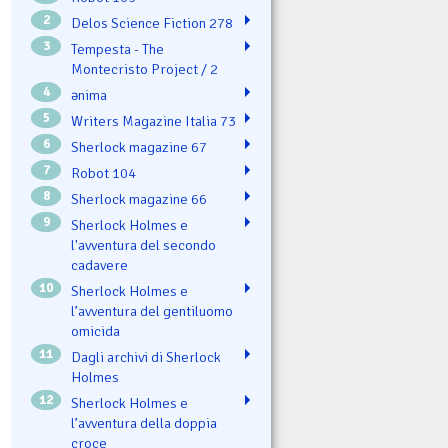
2
Delos Science Fiction 278
3
Tempesta - The
Montecristo Project / 2
4
ənima
5
Writers Magazine Italia 73
6
Sherlock magazine 67
7
Robot 104
8
Sherlock magazine 66
9
Sherlock Holmes e
l'avventura del secondo
cadavere
10
Sherlock Holmes e
l’avventura del gentiluomo
omicida
11
Dagli archivi di Sherlock
Holmes
12
Sherlock Holmes e
l’avventura della doppia
croce