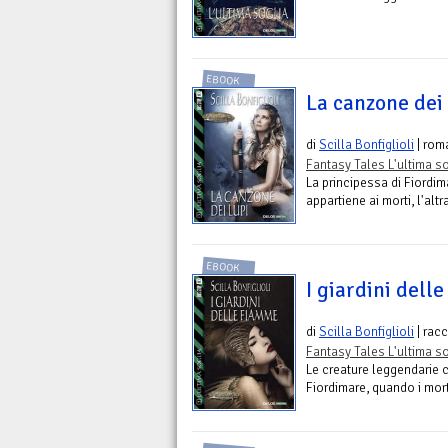
EBOOK
La canzone dei 
di
Scilla Bonfiglioli
| rom
Fantasy Tales L'ultima s
La principessa di Fiordim
appartiene ai morti, l'altr
EBOOK
I giardini dell
di
Scilla Bonfiglioli
| rac
Fantasy Tales L'ultima s
Le creature leggendarie c
Fiordimare, quando i morti