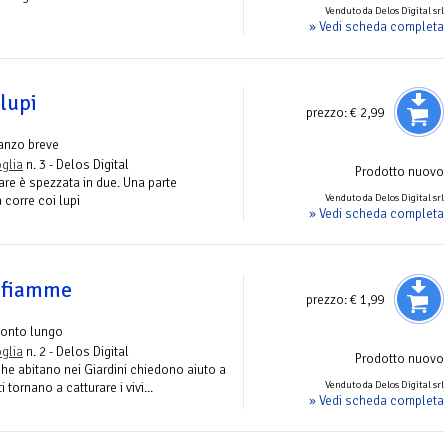
Venduto da Delos Digital srl
» Vedi scheda completa
lupi
prezzo:
€ 2,99
anzo breve
oglia
n. 3 - Delos Digital
Prodotto nuovo
are è spezzata in due. Una parte
Venduto da Delos Digital srl
a corre coi lupi
» Vedi scheda completa
e fiamme
prezzo:
€ 1,99
conto lungo
oglia
n. 2 - Delos Digital
Prodotto nuovo
he abitano nei Giardini chiedono aiuto a
Venduto da Delos Digital srl
 tornano a catturare i vivi...
» Vedi scheda completa