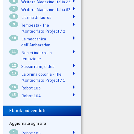
6
Writers Magazine Italia 25
7
Writers Magazine Italia 63
8
L'arma di Tauros
9
Tempesta - The
Montecristo Project / 2
10
La meccanica
dell'Ambaradan
11
Non ci indurre in
tentazione
12
Sussurrami, o dea
13
La prima colonia - The
Montecristo Project / 1
14
Robot 103
15
Robot 104
Ebook più venduti
Aggiornata ogni ora
1
Robot 105