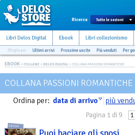
Ricerca
Libri Delos Digital
Ebook
Libri collezionismo
Sfoglia per
Ultimi arrivi
Prossime uscite
Più venduti
Per g
EBOOK
>
COLLANE
>
DELOS DIGITAL
> COLLANA PASSIONI ROMANTICHE
COLLANA PASSIONI ROMANTICHE
Ordina per:
data di arrivo
più vend
Pagina 1 di 9
1
EBOOK
Puoi baciare gli sposi