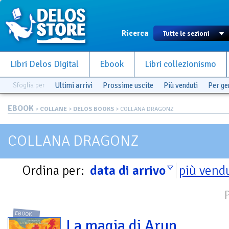
Ricerca
Libri Delos Digital
Ebook
Libri collezionismo
Sfoglia per
Ultimi arrivi
Prossime uscite
Più venduti
Per g
EBOOK
>
COLLANE
>
DELOS BOOKS
> COLLANA DRAGONZ
COLLANA DRAGONZ
Ordina per:
data di arrivo
più vend
EBOOK
La magia di Arun