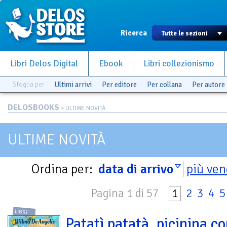
Ricerca
Libri Delos Digital
Ebook
Libri collezionismo
Sfoglia per
Ultimi arrivi
Per editore
Per collana
Per autore
DELOSBOOKS
> ULTIME NOVITÀ
ULTIME NOVITÀ
Ordina per:
data di arrivo
più ven
Pagina 1 di 57
1
2
3
4
5
LIBRI
Patatì patatà, picinina c