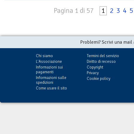
Pagina 1 di 57
1
2
3
4
5
Problemi? Scrivi una mail
Chi siamo
Termini del servizio
L'Associazione
Diritto di recesso
Informazioni sui
Copyright
pagamenti
Privacy
Informazioni sulle
Cookie policy
spedizioni
Come usare il sito