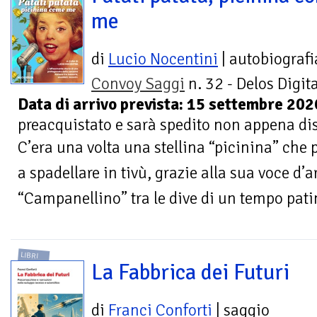
me
di
Lucio Nocentini
| autobiograf
Convoy Saggi
n. 32 - Delos Digita
Data di arrivo prevista: 15 settembre 202
preacquistato e sarà spedito non appena di
C’era una volta una stellina “picinina” che 
a spadellare in tivù, grazie alla sua voce d’
“Campanellino” tra le dive di un tempo patin
LIBRI
La Fabbrica dei Futuri
di
Franci Conforti
| saggio