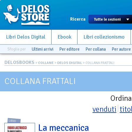
Ricerca
Libri Delos Digital
Ebook
Libri collezionismo
Sfoglia per
Ultimi arrivi
Per editore
Per collana
Per autore
DELOSBOOKS
>
COLLANE
>
DELOS DIGITAL
> COLLANA FRATTALI
COLLANA FRATTALI
Ordina
venduti
tito
LIBRI
La meccanica