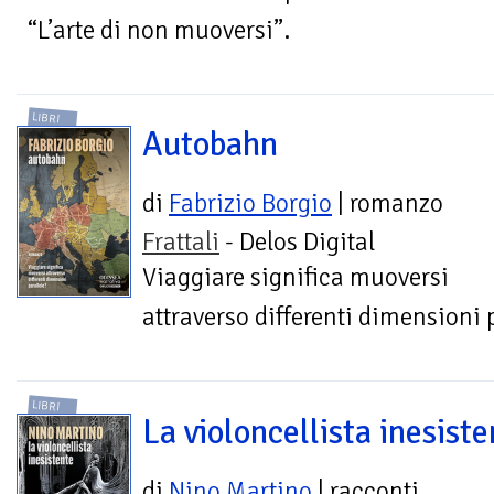
“L’arte di non muoversi”.
LIBRI
Autobahn
di
Fabrizio Borgio
| romanzo
Frattali
- Delos Digital
Viaggiare significa muoversi
attraverso differenti dimensioni 
LIBRI
La violoncellista inesist
di
Nino Martino
| racconti