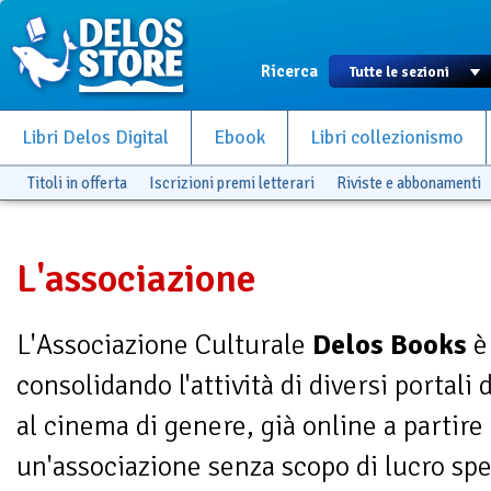
Ricerca
Libri Delos Digital
Ebook
Libri collezionismo
Titoli in offerta
Iscrizioni premi letterari
Riviste e abbonamenti
L'associazione
L'Associazione Culturale
Delos Books
è
consolidando l'attività di diversi portali 
al cinema di genere, già online a partire
un'associazione senza scopo di lucro spec