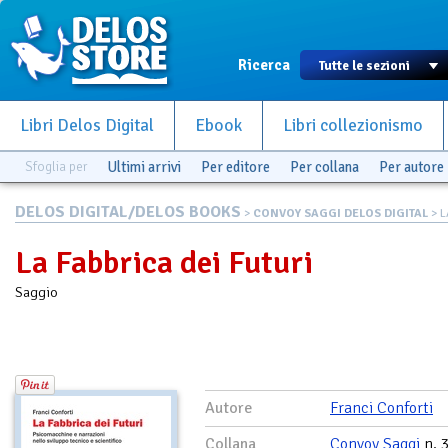
Ricerca
Libri Delos Digital
Ebook
Libri collezionismo
Sfoglia per
Ultimi arrivi
Per editore
Per collana
Per autore
DELOS DIGITAL/DELOS BOOKS
>
CONVOY SAGGI DELOS DIGITAL
> L
La Fabbrica dei Futuri
Saggio
Autore
Franci Conforti
Collana
Convoy Saggi
n. 