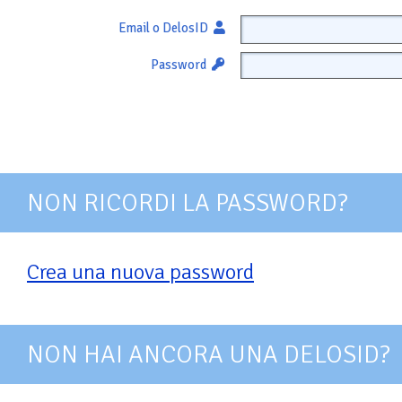
Email o DelosID
Password
NON RICORDI LA PASSWORD?
Crea una nuova password
NON HAI ANCORA UNA DELOSID?