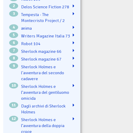
2
Delos Science Fiction 278
3
Tempesta - The
Montecristo Project / 2
4
ənima
5
Writers Magazine Italia 73
6
Robot 104
7
Sherlock magazine 66
8
Sherlock magazine 67
9
Sherlock Holmes e
l'avventura del secondo
cadavere
10
Sherlock Holmes e
l’avventura del gentiluomo
omicida
11
Dagli archivi di Sherlock
Holmes
12
Sherlock Holmes e
l’avventura della doppia
croce