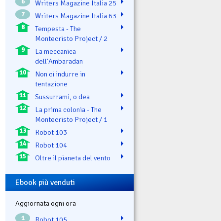
6
Writers Magazine Italia 25
7
Writers Magazine Italia 63
8
Tempesta - The
Montecristo Project / 2
9
La meccanica
dell'Ambaradan
10
Non ci indurre in
tentazione
11
Sussurrami, o dea
12
La prima colonia - The
Montecristo Project / 1
13
Robot 103
14
Robot 104
15
Oltre il pianeta del vento
Ebook più venduti
Aggiornata ogni ora
1
Robot 105