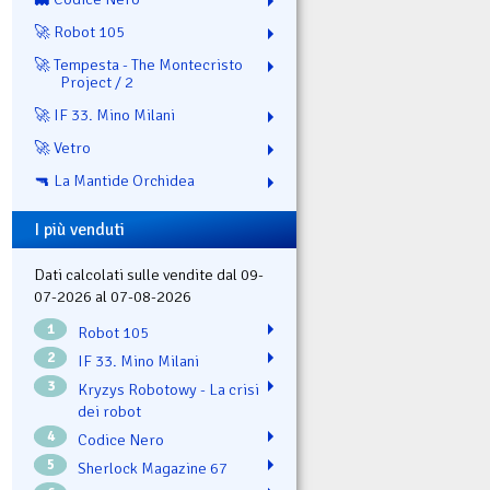
🚀 Robot 105
🚀 Tempesta - The Montecristo
Project / 2
🚀 IF 33. Mino Milani
🚀 Vetro
🔫 La Mantide Orchidea
I più venduti
Dati calcolati sulle vendite dal 09-
07-2026 al 07-08-2026
1
Robot 105
2
IF 33. Mino Milani
3
Kryzys Robotowy - La crisi
dei robot
4
Codice Nero
5
Sherlock Magazine 67