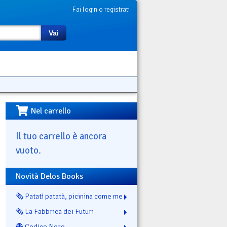
Fai login o registrati
Vai
Nel carrello
Il tuo carrello è ancora
vuoto.
Novità Delos Books
🗞️ Patatì patatà, picinina come me
🗞️ La Fabbrica dei Futuri
👻 Codice Nero