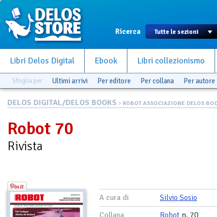
Ricerca
Libri Delos Digital
Ebook
Libri collezionismo
Sfoglia per
Ultimi arrivi
Per editore
Per collana
Per autore
DELOS DIGITAL/DELOS BOOKS
>
ROBOT ASSOCIAZIONE DELOS BO
Robot 70
Rivista
A cura di
Silvio Sosio
Collana
Robot
n. 70