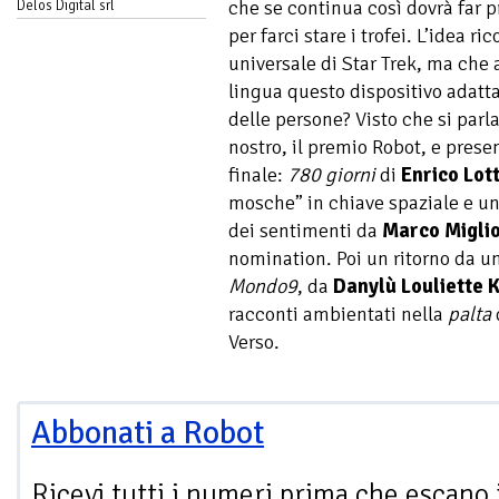
che se continua così dovrà far p
Delos Digital srl
per farci stare i trofei. L’idea r
universale di Star Trek, ma che 
lingua questo dispositivo adatta
delle persone? Visto che si parl
nostro, il premio Robot, e prese
finale:
780 giorni
di
Enrico Lott
mosche” in chiave spaziale e un
dei sentimenti da
Marco Miglio
nomination. Poi un ritorno da un
Mondo9
, da
Danylù Louliette
racconti ambientati nella
palta
Verso.
Abbonati a Robot
Ricevi tutti i numeri prima che escano 