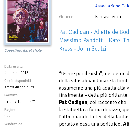
Associazione Del
Genere
Fantascienza
Pat Cadigan - Aliette de Bod
Massimo Pandolfi - Karel Th
Kress - John Scalzi
Copertina: Karel Thole
Data uscita
“Uscire per il sushi”, nel gergo d
Dicembre 2013
della vita: abbandonare la limit
Copie disponibili
assumerne una più adatta alla vit
ampia disponibilità
finalmente – della più brillante 
Formato
Pat Cadigan
, col racconto che 
14 cm x 19 cm (24°)
la statuetta a forma di razzo, 
Pagine
l’altro grande trofeo della fanta
192
portato a casa una scrittrice,
Al
Venduto da