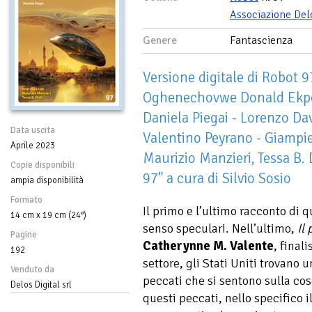
Associazione Del
Genere
Fantascienza
Versione digitale di Robot 9
Oghenechovwe Donald Ekpek
Daniela Piegai - Lorenzo Da
Data uscita
Valentino Peyrano - Giampie
Aprile 2023
Maurizio Manzieri, Tessa B. 
Copie disponibili
97" a cura di Silvio Sosio
ampia disponibilità
Formato
Il primo e l’ultimo racconto di 
14 cm x 19 cm (24°)
senso speculari. Nell’ultimo,
Il
Pagine
Catherynne M. Valente
, finali
192
settore, gli Stati Uniti trovano 
Venduto da
peccati che si sentono sulla co
Delos Digital srl
questi peccati, nello specifico i