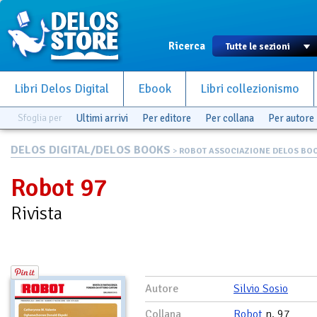
Ricerca
Libri Delos Digital
Ebook
Libri collezionismo
Sfoglia per
Ultimi arrivi
Per editore
Per collana
Per autore
DELOS DIGITAL/DELOS BOOKS
>
ROBOT ASSOCIAZIONE DELOS BO
Robot 97
Rivista
Autore
Silvio Sosio
Collana
Robot
n. 97