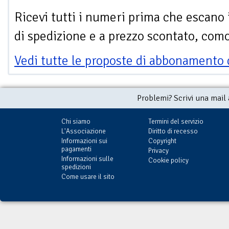
Ricevi tutti i numeri prima che escano 
di spedizione e a prezzo scontato, com
Vedi tutte le proposte di abbonamento 
Problemi? Scrivi una mail
Chi siamo
Termini del servizio
L'Associazione
Diritto di recesso
Informazioni sui
Copyright
pagamenti
Privacy
Informazioni sulle
Cookie policy
spedizioni
Come usare il sito