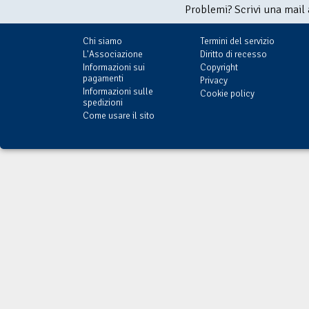
Problemi? Scrivi una mail
Chi siamo
Termini del servizio
L'Associazione
Diritto di recesso
Informazioni sui
Copyright
pagamenti
Privacy
Informazioni sulle
Cookie policy
spedizioni
Come usare il sito