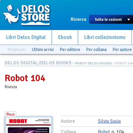
Ricerca
Libri Delos Digital
Ebook
Libri collezionismo
Sfoglia per
Ultimi arrivi
Per editore
Per collana
Per autore
DELOS DIGITAL/DELOS BOOKS
>
ROBOT DELOS DIGITAL
> ROBOT 104
Robot 104
Rivista
Autore
Silvio Sosio
Collana
Robot
n. 104