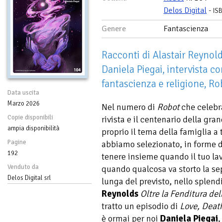
Delos Digital
-
IS
Genere
Fantascienza
Racconti di Alastair Reynol
Daniela Piegai, intervista co
fantascienza e religione, Ro
Data uscita
Marzo 2026
Nel numero di
Robot
che celebra
Copie disponibili
rivista e il centenario della gra
ampia disponibilità
proprio il tema della famiglia a 
Pagine
abbiamo selezionato, in forme di
192
tenere insieme quando il tuo lav
Venduto da
quando qualcosa va storto la se
Delos Digital srl
lunga del previsto, nello splen
Reynolds
Oltre la Fenditura del
tratto un episodio di
Love, Deat
è ormai per noi
Daniela Piegai
,