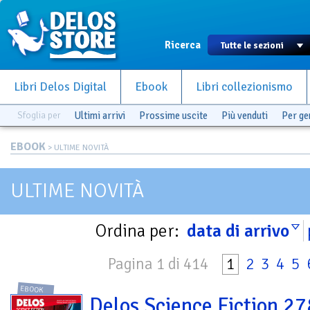
Ricerca
Libri Delos Digital
Ebook
Libri collezionismo
Sfoglia per
Ultimi arrivi
Prossime uscite
Più venduti
Per g
EBOOK
> ULTIME NOVITÀ
ULTIME NOVITÀ
Ordina per:
data di arrivo
Pagina 1 di 414
1
2
3
4
5
EBOOK
Delos Science Fiction 27