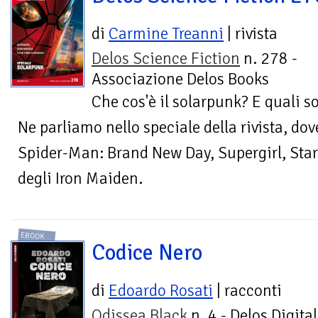
di
Carmine Treanni
| rivista
Delos Science Fiction
n. 278 -
Associazione Delos Books
Che cos'è il solarpunk? E quali s
Ne parliamo nello speciale della rivista, dov
Spider-Man: Brand New Day, Supergirl, Star
degli Iron Maiden.
EBOOK
Codice Nero
di
Edoardo Rosati
| racconti
Odissea Black
n. 4 - Delos Digital