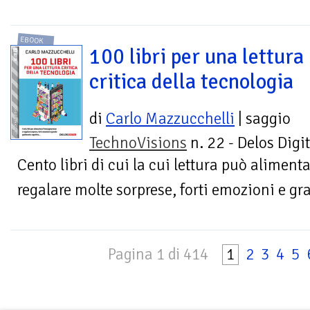
EBOOK
100 libri per una lettura
critica della tecnologia
di
Carlo Mazzucchelli
| saggio
TechnoVisions
n. 22 - Delos Digit
Cento libri di cui la cui lettura può alimen
regalare molte sorprese, forti emozioni e g
Pagina 1 di 414
1
2
3
4
5