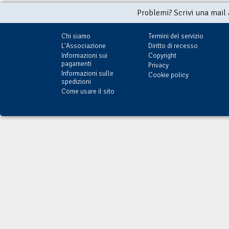
Problemi? Scrivi una mail
Chi siamo
Termini del servizio
L'Associazione
Diritto di recesso
Informazioni sui
Copyright
pagamenti
Privacy
Informazioni sulle
Cookie policy
spedizioni
Come usare il sito