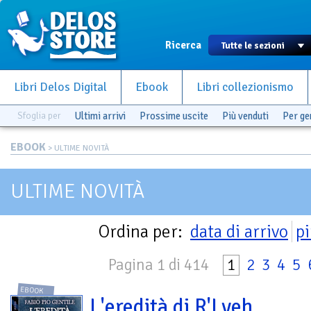
Ricerca
Libri Delos Digital
Ebook
Libri collezionismo
Sfoglia per
Ultimi arrivi
Prossime uscite
Più venduti
Per g
EBOOK
> ULTIME NOVITÀ
ULTIME NOVITÀ
Ordina per:
data di arrivo
pi
Pagina 1 di 414
1
2
3
4
5
EBOOK
L'eredità di R'Lyeh