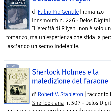
di
Fabio Pio Gentile
| romanzo
Innsmouth
n. 226 - Delos Digital
"L'eredità di R'lyeh" non è solo un
romanzo, ma un'esperienza che sfida la perc
lasciando un segno indelebile.
EBOOK
Sherlock Holmes e la
maledizione del faraone
di
Robert V. Stapleton
| racconto
Sherlockiana
n. 507 - Delos Digit
Indagine su una terribile maledizione di un