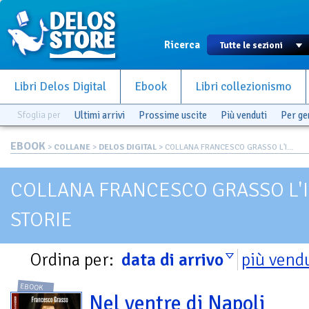
Ricerca
Libri Delos Digital
Ebook
Libri collezionismo
Sfoglia per
Ultimi arrivi
Prossime uscite
Più venduti
Per g
EBOOK
>
COLLANE
>
DELOS DIGITAL
> COLLANA FRANCESCO GRASSO L'I...
COLLANA FRANCESCO GRASSO L'
STORIE
Ordina per:
data di arrivo
più vend
EBOOK
Nel ventre di Napoli