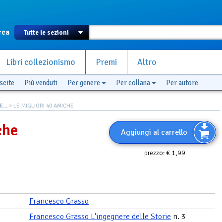
rca
Libri collezionismo
Premi
Altro
scite
Più venduti
Per genere
Per collana
Per autore
...
> LE MIGLIORI 40 AMICHE
che
Aggiungi al carrello
€ 1,99
prezzo:
Francesco Grasso
Francesco Grasso L'ingegnere delle Storie
n. 3