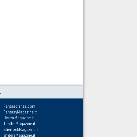
.
Fantascienza.com
FantasyMagazine.it
HorrorMagazine.it
ThrillerMagazine.it
SherlockMagazine.it
WritersMagazine.it