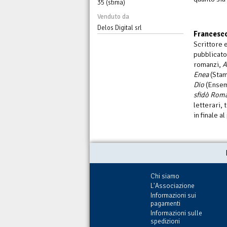
35 (stima)
Venduto da
Delos Digital srl
Francesc
Scrittore 
pubblicato 
romanzi,
A
Enea
(Stam
Dio
(Ensem
sfidò Rom
letterari,
in finale a
Chi siamo
L'Associazione
Informazioni sui
pagamenti
Informazioni sulle
spedizioni