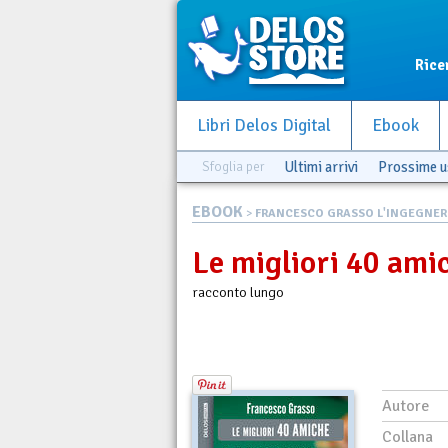
Rice
Libri Delos Digital
Ebook
Sfoglia per
Ultimi arrivi
Prossime u
EBOOK
>
FRANCESCO GRASSO L'INGEGNERE
Le migliori 40 ami
racconto lungo
Autore
Collana