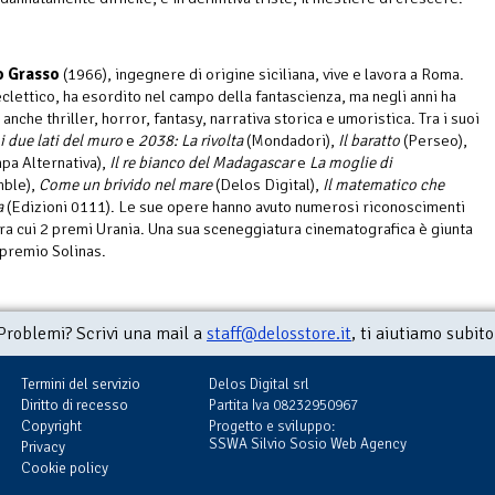
o Grasso
(1966), ingegnere di origine siciliana, vive e lavora a Roma.
eclettico, ha esordito nel campo della fantascienza, ma negli anni ha
anche thriller, horror, fantasy, narrativa storica e umoristica. Tra i suoi
i due lati del muro
e
2038: La rivolta
(Mondadori),
Il baratto
(Perseo),
pa Alternativa),
Il re bianco del Madagascar
e
La moglie di
ble),
Come un brivido nel mare
(Delos Digital),
Il matematico che
a
(Edizioni 0111). Le sue opere hanno avuto numerosi riconoscimenti
 tra cui 2 premi Urania. Una sua sceneggiatura cinematografica è giunta
l premio Solinas.
Problemi? Scrivi una mail a
staff@delosstore.it
, ti aiutiamo subito
Termini del servizio
Delos Digital srl
Diritto di recesso
Partita Iva 08232950967
Copyright
Progetto e sviluppo:
SSWA Silvio Sosio Web Agency
Privacy
Cookie policy