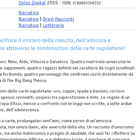
Delos Digital
2016 -
ISBN: 9788865308332
Narrativa
Narrativa
⟩
Brevi Racconti
Narrativa
⟩
Letterario
cifrare il mistero della crescita, dell’amicizia e
re attraverso le combinazioni delle carte napoletane?
ici: Nino, Aldo, Vittorio e Salvatore. Quattro matricole universitarie
e supponenti; quattro ragazzi definiti nel carattere da sogni sconfinati
a furibonda; quattro personaggi che sembrano usciti direttamente da
a di The Big Bang Theory.
semi delle carte napoletane: oro, coppe, spade e bastoni, coi loro
i, spesso reconditi, sospesi tra superstizione e mito. Le regole di un
Scopa d’Assi, messe a confronto con le leggi non scritte, a volte ardue
re, dell’adolescenza.
a a carte, prolungatasi vent’anni, come perno di un’amicizia
uta, non senza danni, alle avversità della vita. Un racconto d’umorismo
, ma anche malinconico e pregno di
saudade
, che vuol far riflettere su
dannatamente difficile, e in definitiva triste, il mestiere di crescere.