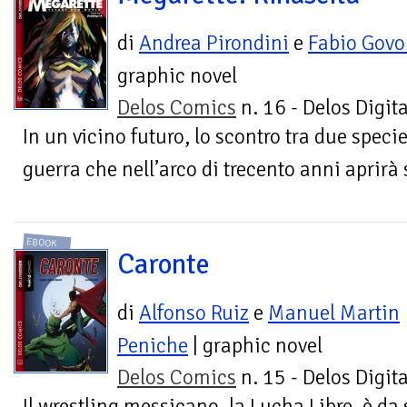
di
Andrea Pirondini
e
Fabio Govo
graphic novel
Delos Comics
n. 16 - Delos Digita
In un vicino futuro, lo scontro tra due spe
guerra che nell’arco di trecento anni aprirà
EBOOK
Caronte
di
Alfonso Ruiz
e
Manuel Martin
Peniche
| graphic novel
Delos Comics
n. 15 - Delos Digita
Il wrestling messicano, la Lucha Libre, è d