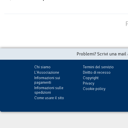
Problemi? Scrivi una mail
Chi siamo
Termini del servizio
L'Associazione
Diritto di recesso
Informazioni sui
Copyright
pagamenti
Privacy
Informazioni sulle
Cookie policy
spedizioni
Come usare il sito