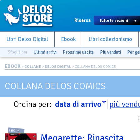
Ricerca
Libri Delos Digital
Ebook
Libri collezionismo
Sfoglia per
Ultimi arrivi
Prossime uscite
Più venduti
Per g
EBOOK
>
COLLANE
>
DELOS DIGITAL
> COLLANA DELOS COMICS
COLLANA DELOS COMICS
Ordina per:
data di arrivo
più vend
EBOOK
Megarette: Rinascita