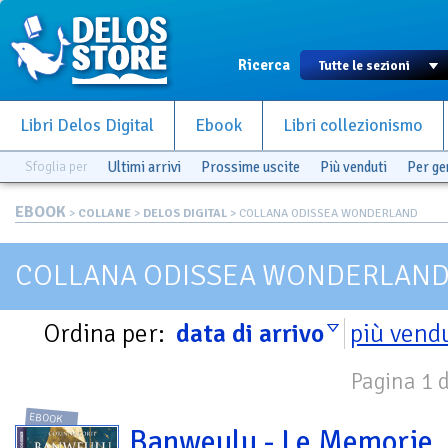
Ricerca
Libri Delos Digital
Ebook
Libri collezionismo
Sfoglia per
Ultimi arrivi
Prossime uscite
Più venduti
Per g
EBOOK
>
COLLANE
>
DELOS DIGITAL
> COLLANA ODISSEA WONDERLAND
COLLANA ODISSEA WONDERLAN
Ordina per:
data di arrivo
più vend
Pagina 1 d
EBOOK
Banweulu - Le Memorie