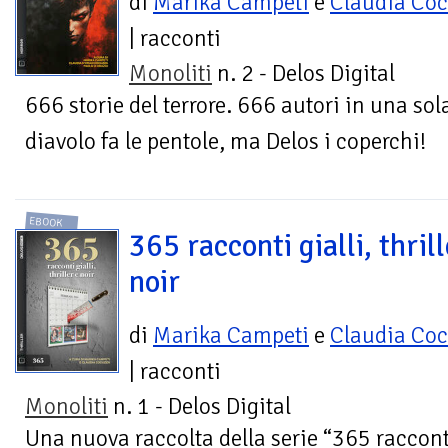
di
Marika Campeti
e
Claudia Co
| racconti
Monoliti
n. 2 - Delos Digital
666 storie del terrore. 666 autori in una sol
diavolo fa le pentole, ma Delos i coperchi!
EBOOK
365 racconti gialli, thrill
noir
di
Marika Campeti
e
Claudia Co
| racconti
Monoliti
n. 1 - Delos Digital
Una nuova raccolta della serie “365 raccont