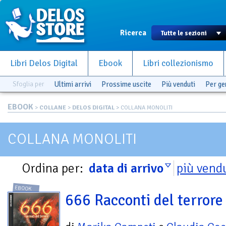
Ricerca
Libri Delos Digital
Ebook
Libri collezionismo
Sfoglia per
Ultimi arrivi
Prossime uscite
Più venduti
Per g
EBOOK
>
COLLANE
>
DELOS DIGITAL
> COLLANA MONOLITI
COLLANA MONOLITI
Ordina per:
data di arrivo
più vend
EBOOK
666 Racconti del terrore