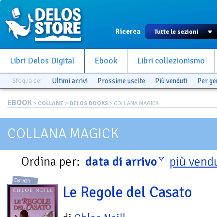
Ricerca
Libri Delos Digital
Ebook
Libri collezionismo
Sfoglia per
Ultimi arrivi
Prossime uscite
Più venduti
Per g
EBOOK
>
COLLANE
>
DELOS BOOKS
> COLLANA MAGICK
COLLANA MAGICK
Ordina per:
data di arrivo
più vend
EBOOK
Le Regole del Casato