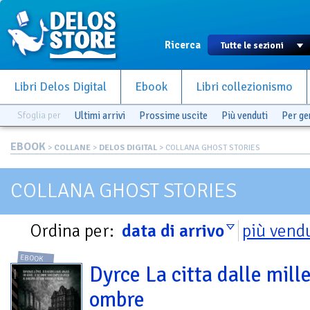
Ricerca
Libri Delos Digital
Ebook
Libri collezionismo
Sfoglia per
Ultimi arrivi
Prossime uscite
Più venduti
Per g
EBOOK
>
COLLANE
>
DELOS DIGITAL
> COLLANA GHOST STORIES
COLLANA GHOST STORIES
Ordina per:
data di arrivo
più vend
EBOOK
Dyrce La citta dalle mill
ombre