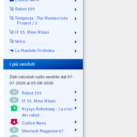
🚀 Robot 105
🚀 Tempesta - The Montecristo
Project / 2
🚀 IF 33. Mino Milani
🚀 Vetro
🔫 La Mantide Orchidea
I più venduti
Dati calcolati sulle vendite dal 07-
07-2026 al 05-08-2026
1
Robot 105
2
IF 33. Mino Milani
3
Kryzys Robotowy - La crisi
dei robot
4
Codice Nero
5
Sherlock Magazine 67