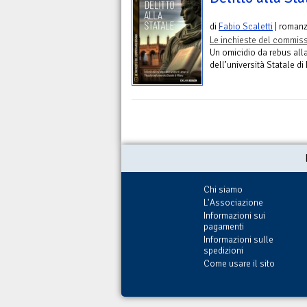
di
Fabio Scaletti
| roman
Le inchieste del commiss
Un omicidio da rebus alla
dell’università Statale di
Chi siamo
L'Associazione
Informazioni sui
pagamenti
Informazioni sulle
spedizioni
Come usare il sito