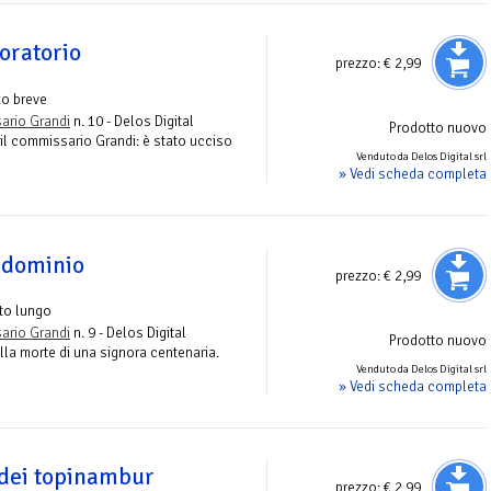
oratorio
prezzo:
€ 2,99
o breve
ario Grandi
n. 10 - Delos Digital
Prodotto nuovo
il commissario Grandi: è stato ucciso
Venduto da Delos Digital srl
» Vedi scheda completa
ndominio
prezzo:
€ 2,99
to lungo
ario Grandi
n. 9 - Delos Digital
Prodotto nuovo
lla morte di una signora centenaria.
Venduto da Delos Digital srl
» Vedi scheda completa
 dei topinambur
prezzo:
€ 2,99