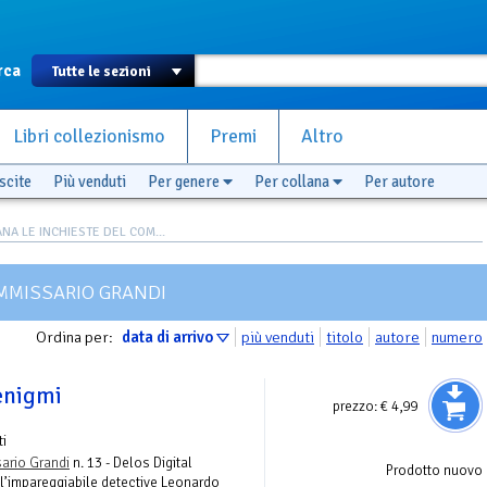
rca
Libri collezionismo
Premi
Altro
scite
Più venduti
Per genere
Per collana
Per autore
NA LE INCHIESTE DEL COM...
OMMISSARIO GRANDI
Ordina per:
data di arrivo
più venduti
titolo
autore
numero
 enigmi
prezzo:
€ 4,99
ti
ario Grandi
n. 13 - Delos Digital
Prodotto nuovo
r l’impareggiabile detective Leonardo