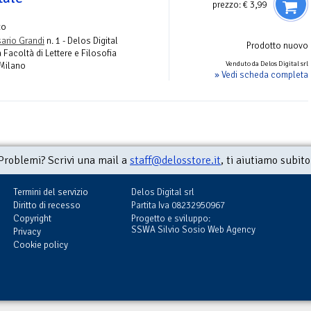
prezzo:
€ 3,99
zo
ario Grandi
n. 1 - Delos Digital
Prodotto nuovo
 Facoltà di Lettere e Filosofia
Venduto da Delos Digital srl
 Milano
» Vedi scheda completa
Problemi? Scrivi una mail a
staff@delosstore.it
, ti aiutiamo subito
Termini del servizio
Delos Digital srl
Diritto di recesso
Partita Iva 08232950967
Copyright
Progetto e sviluppo:
SSWA Silvio Sosio Web Agency
Privacy
Cookie policy