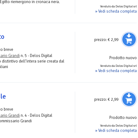
 Egitto riemergono in cronaca nera.
Venduto da Delos Digital srl
» Vedi scheda completa
to
prezzo:
€ 2,99
o breve
ario Grandi
n. 5 - Delos Digital
Prodotto nuovo
 distintivo dell’intera serie creata dal
Venduto da Delos Digital srl
aliani
» Vedi scheda completa
le
prezzo:
€ 2,99
o breve
ario Grandi
n. 4 - Delos Digital
Prodotto nuovo
 commissario Grandi
Venduto da Delos Digital srl
» Vedi scheda completa