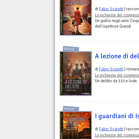
di
Fabio Scaletti
| raccon
Le inchieste del commiss
Un giallo negli anni Cinqu
dell'ispettore Grandi
EBOOK
A lezione di del
di
Fabio Scaletti
| romanz
Le inchieste del commiss
Un delitto da 110 e lode
EBOOK
I guardiani di I
di
Fabio Scaletti
| raccon
Le inchieste del commiss