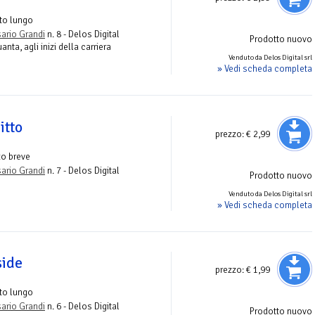
to lungo
ario Grandi
n. 8 - Delos Digital
Prodotto nuovo
anta, agli inizi della carriera
Venduto da Delos Digital srl
» Vedi scheda completa
itto
prezzo:
€ 2,99
o breve
ario Grandi
n. 7 - Delos Digital
Prodotto nuovo
Venduto da Delos Digital srl
» Vedi scheda completa
side
prezzo:
€ 1,99
to lungo
ario Grandi
n. 6 - Delos Digital
Prodotto nuovo