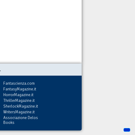
.
Fantascienza.com
FantasyMagazine.it
HorrorMagazine.it
ThrillerMagazine.it
SherlockMagazine.it
WritersMagazine.it
Associazione Delos
Books