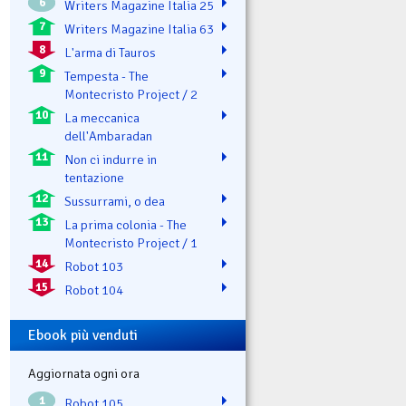
6
Writers Magazine Italia 25
7
Writers Magazine Italia 63
8
L'arma di Tauros
9
Tempesta - The
Montecristo Project / 2
10
La meccanica
dell'Ambaradan
11
Non ci indurre in
tentazione
12
Sussurrami, o dea
13
La prima colonia - The
Montecristo Project / 1
14
Robot 103
15
Robot 104
Ebook più venduti
Aggiornata ogni ora
1
Robot 105