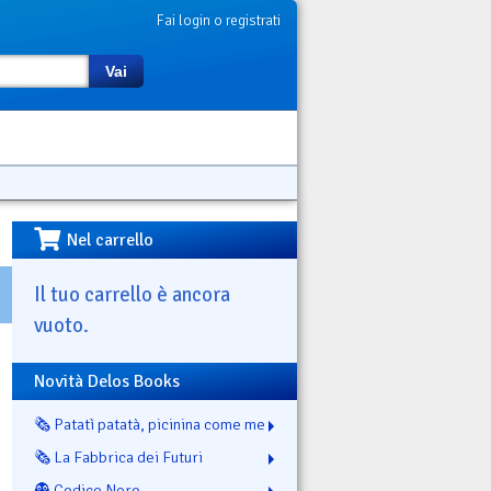
Fai login o registrati
Vai
Nel carrello
Il tuo carrello è ancora
vuoto.
Novità Delos Books
🗞️ Patatì patatà, picinina come me
🗞️ La Fabbrica dei Futuri
👻 Codice Nero