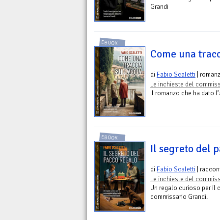
Grandi
EBOOK
Come una tracc
di
Fabio Scaletti
| roman
Le inchieste del commiss
Il romanzo che ha dato l’
EBOOK
Il segreto del 
di
Fabio Scaletti
| raccon
Le inchieste del commiss
Un regalo curioso per il
commissario Grandi.