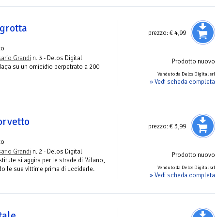
grotta
prezzo:
€ 4,99
zo
ario Grandi
n. 3 - Delos Digital
Prodotto nuovo
daga su un omicidio perpetrato a 200
Venduto da Delos Digital srl
» Vedi scheda completa
orvetto
prezzo:
€ 3,99
zo
ario Grandi
n. 2 - Delos Digital
Prodotto nuovo
stitute si aggira per le strade di Milano,
Venduto da Delos Digital srl
 le sue vittime prima di ucciderle.
» Vedi scheda completa
tale