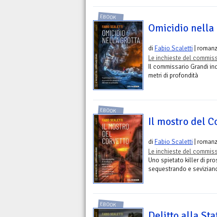
EBOOK
Omicidio nella 
di
Fabio Scaletti
| roman
Le inchieste del commiss
Il commissario Grandi in
metri di profondità
EBOOK
Il mostro del C
di
Fabio Scaletti
| roman
Le inchieste del commiss
Uno spietato killer di pro
sequestrando e seviziando
EBOOK
Delitto alla Sta