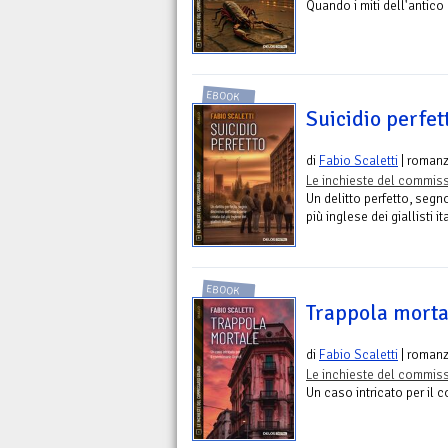
Quando i miti dell'antico
EBOOK
Suicidio perfet
di
Fabio Scaletti
| romanz
Le inchieste del commiss
Un delitto perfetto, segno
più inglese dei giallisti it
EBOOK
Trappola morta
di
Fabio Scaletti
| romanz
Le inchieste del commiss
Un caso intricato per il