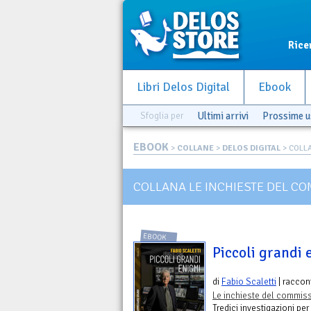
Rice
Libri Delos Digital
Ebook
Sfoglia per
Ultimi arrivi
Prossime u
EBOOK
>
COLLANE
>
DELOS DIGITAL
> COLLA
COLLANA LE INCHIESTE DEL C
EBOOK
Piccoli grandi
di
Fabio Scaletti
| raccon
Le inchieste del commiss
Tredici investigazioni pe