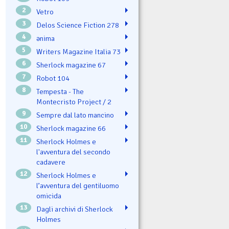
2
Vetro
3
Delos Science Fiction 278
4
ənima
5
Writers Magazine Italia 73
6
Sherlock magazine 67
7
Robot 104
8
Tempesta - The
Montecristo Project / 2
9
Sempre dal lato mancino
10
Sherlock magazine 66
11
Sherlock Holmes e
l'avventura del secondo
cadavere
12
Sherlock Holmes e
l’avventura del gentiluomo
omicida
13
Dagli archivi di Sherlock
Holmes