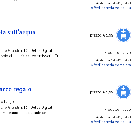
Venduto da Delos Digital srl
» Vedi scheda completa
ia sull’acqua
prezzo:
€ 5,99
zo
ario Grandi
n. 12 - Delos Digital
Prodotto nuovo
avvio alla serie del commissario Grandi.
Venduto da Delos Digital srl
» Vedi scheda completa
pacco regalo
prezzo:
€ 1,99
to lungo
ario Grandi
n. 11 - Delos Digital
Prodotto nuovo
 compleanno dell’aiutante del
Venduto da Delos Digital srl
» Vedi scheda completa