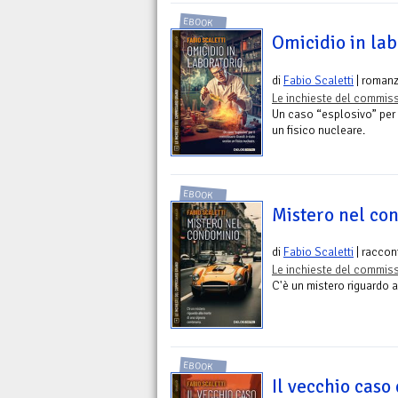
EBOOK
Omicidio in lab
di
Fabio Scaletti
| romanz
Le inchieste del commiss
Un caso “esplosivo” per 
un fisico nucleare.
EBOOK
Mistero nel co
di
Fabio Scaletti
| raccon
Le inchieste del commiss
C'è un mistero riguardo a
EBOOK
Il vecchio caso