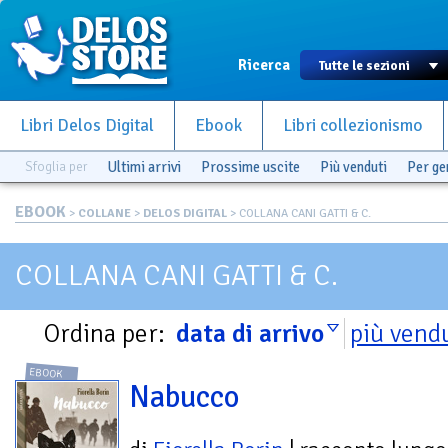
Ricerca
Libri Delos Digital
Ebook
Libri collezionismo
Sfoglia per
Ultimi arrivi
Prossime uscite
Più venduti
Per g
EBOOK
>
COLLANE
>
DELOS DIGITAL
> COLLANA CANI GATTI & C.
COLLANA CANI GATTI & C.
Ordina per:
data di arrivo
più vend
EBOOK
Nabucco