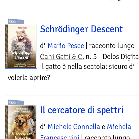
EBOOK
Schrödinger Descent
di
Mario Pesce
| racconto lungo
Cani Gatti & C.
n. 5 - Delos Digita
Il gatto è nella scatola: sicuro di
volerla aprire?
EBOOK
Il cercatore di spettri
di
Michele Gonnella
e
Michela
Franceschini
| racconto lungo