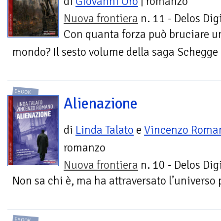
di
Giovanni Oro
| romanzo
Nuova frontiera
n. 11 - Delos Digi
Con quanta forza può bruciare u
mondo? Il sesto volume della saga Schegge 
EBOOK
Alienazione
di
Linda Talato
e
Vincenzo Roma
romanzo
Nuova frontiera
n. 10 - Delos Digi
Non sa chi è, ma ha attraversato l’universo 
EBOOK