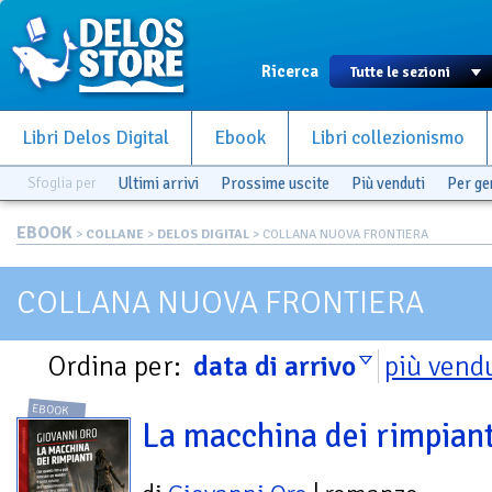
Ricerca
Libri Delos Digital
Ebook
Libri collezionismo
Sfoglia per
Ultimi arrivi
Prossime uscite
Più venduti
Per g
EBOOK
>
COLLANE
>
DELOS DIGITAL
> COLLANA NUOVA FRONTIERA
COLLANA NUOVA FRONTIERA
Ordina per:
data di arrivo
più vend
EBOOK
La macchina dei rimpiant