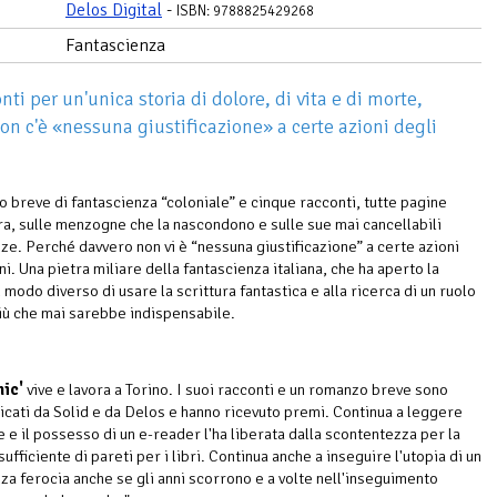
Delos Digital
-
ISBN: 9788825429268
Fantascienza
nti per un'unica storia di dolore, di vita e di morte,
on c'è «nessuna giustificazione» a certe azioni degli
 breve di fantascienza “coloniale” e cinque racconti, tutte pagine
ura, sulle menzogne che la nascondono e sulle sue mai cancellabili
e. Perché davvero non vi è “nessuna giustificazione” a certe azioni
i. Una pietra miliare della fantascienza italiana, che ha aperto la
 modo diverso di usare la scrittura fantastica e alla ricerca di un ruolo
iù che mai sarebbe indispensabile.
nic'
vive e lavora a Torino. I suoi racconti e un romanzo breve sono
licati da Solid e da Delos e hanno ricevuto premi. Continua a leggere
 e il possesso di un e-reader l'ha liberata dalla scontentezza per la
sufficiente di pareti per i libri. Continua anche a inseguire l'utopia di un
a ferocia anche se gli anni scorrono e a volte nell'inseguimento