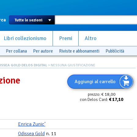
rca
Libri collezionismo
Premi
Altro
Per collana
Per autore
Riviste e abbonamenti
Pubblicità
ISSEA GOLD DELOS DIGITAL
> NESSUNA GIUSTIFICAZIONE
zione
Aggiungi al carrello
€ 18,00
prezzo:
€
17,10
con Delos Card:
Enrica Zunic’
Odissea Gold
n. 11