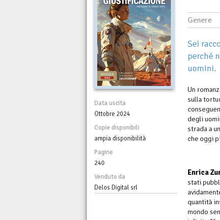
Genere
Sei racco
perché n
uomini.
Un romanzo
sulla tort
Data uscita
conseguenz
Ottobre 2024
degli uomin
Copie disponibili
strada a un
che oggi p
ampia disponibilità
Pagine
240
Enrica Zu
Venduto da
stati pubb
Delos Digital srl
avidamente
quantità in
mondo senz