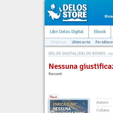
Rice
Libri Delos Digital
Ebook
Sfoglia per
Ultimi arrivi
Per editore
DELOS DIGITAL/DELOS BOOKS
>
OD
Nessuna giustifica
Racconti
Autore
Collana