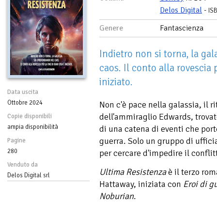
Delos Digital
-
IS
Genere
Fantascienza
Indietro non si torna, la ga
caos. Il conto alla rovescia 
iniziato.
Data uscita
Ottobre 2024
Non c'è pace nella galassia, il 
dell'ammiraglio Edwards, trovato
Copie disponibili
ampia disponibilità
di una catena di eventi che porte
guerra. Solo un gruppo di uffici
Pagine
280
per cercare d'impedire il conflit
Venduto da
Ultima Resistenza
è il terzo ro
Delos Digital srl
Hattaway, iniziata con
Eroi di gu
Noburian
.