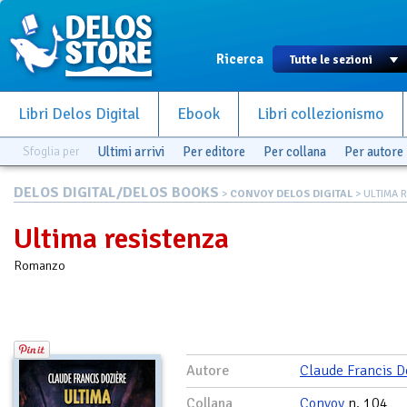
Ricerca
Libri Delos Digital
Ebook
Libri collezionismo
Sfoglia per
Ultimi arrivi
Per editore
Per collana
Per autore
DELOS DIGITAL/DELOS BOOKS
>
CONVOY DELOS DIGITAL
> ULTIMA 
Ultima resistenza
Romanzo
Autore
Claude Francis D
Collana
Convoy
n. 104