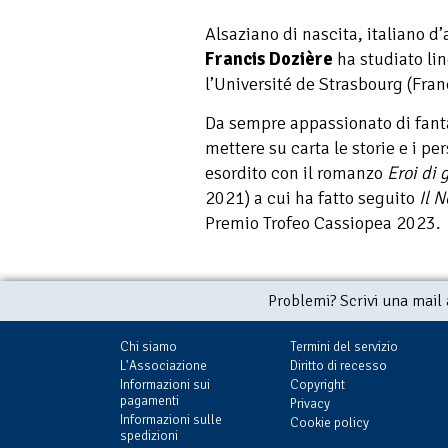
Alsaziano di nascita, italiano d
Francis Dozière
ha studiato lin
l’Université de Strasbourg (Fran
Da sempre appassionato di fanta
mettere su carta le storie e i pe
esordito con il romanzo
Eroi di 
2021) a cui ha fatto seguito
Il 
Premio Trofeo Cassiopea 2023.
Problemi? Scrivi una mail
Chi siamo
Termini del servizio
L'Associazione
Diritto di recesso
Informazioni sui
Copyright
pagamenti
Privacy
Informazioni sulle
Cookie policy
spedizioni