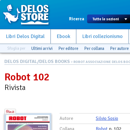
Ricerca
Libri Delos Digital
Ebook
Libri collezionismo
Sfoglia per
Ultimi arrivi
Per editore
Per collana
Per autore
DELOS DIGITAL/DELOS BOOKS
>
ROBOT ASSOCIAZIONE DELOS BO
Robot 102
Rivista
Autore
Silvio Sosio
Collana
Robot
n. 102