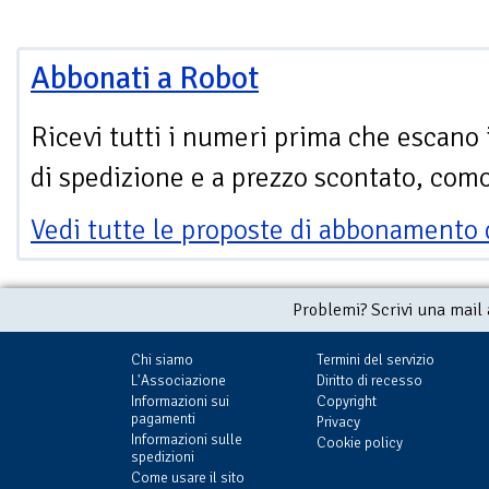
Abbonati a Robot
Ricevi tutti i numeri prima che escano 
di spedizione e a prezzo scontato, com
Vedi tutte le proposte di abbonamento 
Problemi? Scrivi una mail
Chi siamo
Termini del servizio
L'Associazione
Diritto di recesso
Informazioni sui
Copyright
pagamenti
Privacy
Informazioni sulle
Cookie policy
spedizioni
Come usare il sito