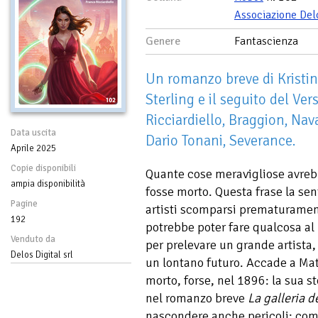
Associazione Del
Genere
Fantascienza
Un romanzo breve di Kristi
Sterling e il seguito del Vers
Ricciardiello, Braggion, Nava
Data uscita
Dario Tonani, Severance.
Aprile 2025
Copie disponibili
Quante cose meravigliose avreb
ampia disponibilità
fosse morto. Questa frase la se
Pagine
artisti scomparsi prematurame
192
potrebbe poter fare qualcosa al 
Venduto da
per prelevare un grande artista, 
Delos Digital srl
un lontano futuro. Accade a Ma
morto, forse, nel 1896: la sua s
nel romanzo breve
La galleria d
nascondere anche pericoli: com