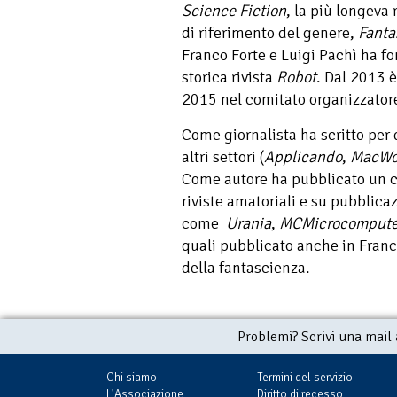
Science Fiction
, la più longeva r
di riferimento del genere,
Fanta
Franco Forte e Luigi Pachì ha fo
storica rivista
Robot
. Dal 2013 è
2015 nel comitato organizzatore
Come giornalista ha scritto per d
altri settori (
Applicando
,
MacWo
Come autore ha pubblicato un ce
riviste amatoriali e su pubblica
come
Urania
,
MCMicrocompute
quali pubblicato anche in Franc
della fantascienza.
Problemi? Scrivi una mail
Chi siamo
Termini del servizio
L'Associazione
Diritto di recesso