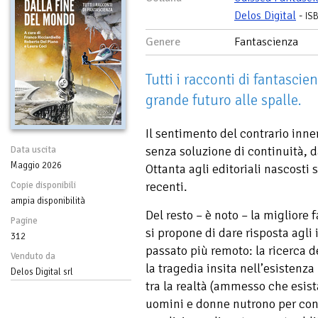
Delos Digital
-
IS
Genere
Fantascienza
Tutti i racconti di fantascie
grande futuro alle spalle.
Il sentimento del contrario inner
senza soluzione di continuità, d
Data uscita
Maggio 2026
Ottanta agli editoriali nascosti s
recenti.
Copie disponibili
ampia disponibilità
Del resto – è noto – la migliore
Pagine
si propone di dare risposta agli 
312
passato più remoto: la ricerca de
Venduto da
la tragedia insita nell’esistenza
Delos Digital srl
tra la realtà (ammesso che esista
uomini e donne nutrono per cont