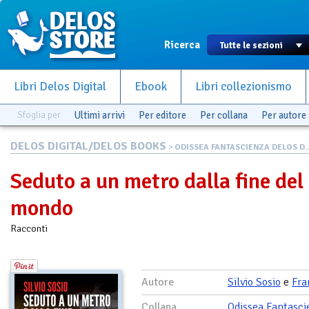
Ricerca
Libri Delos Digital
Ebook
Libri collezionismo
Sfoglia per
Ultimi arrivi
Per editore
Per collana
Per autore
DELOS DIGITAL/DELOS BOOKS
>
ODISSEA FANTASCIENZA DELOS D..
Seduto a un metro dalla fine del
mondo
Racconti
Autore
Silvio Sosio
e
Fra
Collana
Odissea Fantasci