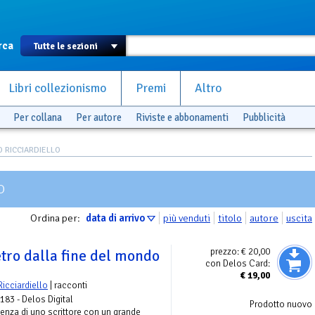
rca
Libri collezionismo
Premi
Altro
Per collana
Per autore
Riviste e abbonamenti
Pubblicità
O RICCIARDIELLO
O
Ordina per:
data di arrivo
più venduti
titolo
autore
uscita
prezzo:
€ 20,00
tro dalla fine del mondo
con Delos Card:
€
19,00
icciardiello
| racconti
 183 - Delos Digital
Prodotto nuovo
cienza di uno scrittore con un grande