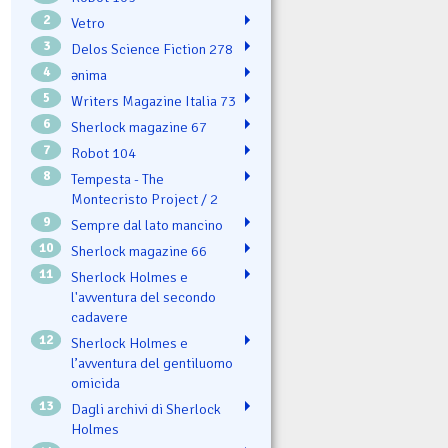
2
Vetro
3
Delos Science Fiction 278
4
ənima
5
Writers Magazine Italia 73
6
Sherlock magazine 67
7
Robot 104
8
Tempesta - The
Montecristo Project / 2
9
Sempre dal lato mancino
10
Sherlock magazine 66
11
Sherlock Holmes e
l'avventura del secondo
cadavere
12
Sherlock Holmes e
l’avventura del gentiluomo
omicida
13
Dagli archivi di Sherlock
Holmes