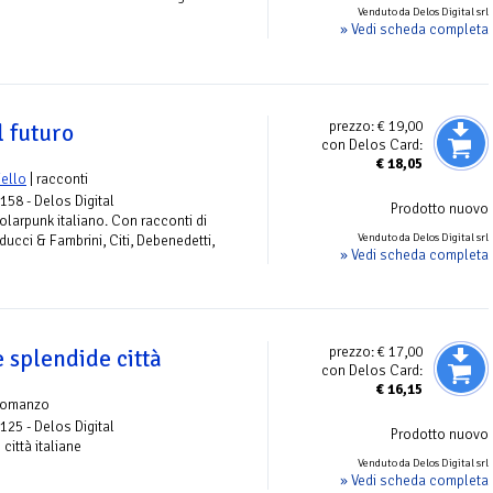
Venduto da Delos Digital srl
» Vedi scheda completa
prezzo:
€ 19,00
l futuro
con Delos Card:
€
18,05
iello
| racconti
 158 - Delos Digital
Prodotto nuovo
olarpunk italiano. Con racconti di
Venduto da Delos Digital srl
ucci & Fambrini, Citi, Debenedetti,
» Vedi scheda completa
prezzo:
€ 17,00
e splendide città
con Delos Card:
€
16,15
romanzo
 125 - Delos Digital
Prodotto nuovo
 città italiane
Venduto da Delos Digital srl
» Vedi scheda completa