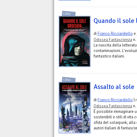
LIBRI
Quando il sole
di
Franco Ricciardiello
e
Odissea Fantascienza
n.
La nascita della letteratu
contaminazioni. L'evoluzi
fantastico italiani.
LIBRI
Assalto al sole
di
Franco Ricciardiello
| 
Odissea Fantascienza
n.
È possibile immaginare u
sostenibili e stili di vita
sfida del solarpunk, alla 
autori italiani di fantasci