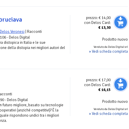
prezzo:
€ 14,00
 bruciava
con Delos Card:
€
13,30
Delos Veronesi
| Racconti
 106 - Delos Digital
Prodotto nuovo
ra distopica in Italia e le sue
Venduto da Delos Digital srl
one della distopia nei migliori autori del
» Vedi scheda completa
prezzo:
€ 17,00
con Delos Card:
€
16,15
racconti
 90 - Delos Digital
Prodotto nuovo
n futuro migliore, basato su tecnologie
Venduto da Delos Digital srl
 cooperativi (anziché competitivi)? È la
» Vedi scheda completa
quale rispondono undici tra i migliori
enza.