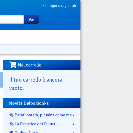
Fai login o registrati
Vai
Nel carrello
Il tuo carrello è ancora
vuoto.
Novità Delos Books
🗞️ Patatì patatà, picinina come me
🗞️ La Fabbrica dei Futuri
👻 Codice Nero