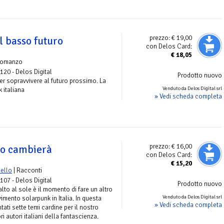
prezzo:
€ 19,00
l basso futuro
con Delos Card:
€
18,05
romanzo
 120 - Delos Digital
Prodotto nuovo
er sopravvivere al futuro prossimo. La
Venduto da Delos Digital srl
 italiana
» Vedi scheda completa
prezzo:
€ 16,00
do cambierà
con Delos Card:
€
15,20
iello
| Racconti
 107 - Delos Digital
Prodotto nuovo
to al sole è il momento di fare un altro
Venduto da Delos Digital srl
vimento solarpunk in Italia. In questa
» Vedi scheda completa
ati sette temi cardine per il nostro
ri autori italiani della fantascienza.