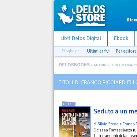
Rice
Libri Delos Digital
Ebook
Sfoglia per
Ultimi arrivi
Per editore
DELOSBOOKS
>
AUTORI
> TITOLI DI FRANC
TITOLI DI FRANCO RICCIARDIELL
LIBRI
Seduto a un me
di
Silvio Sosio
e
Franco R
Odissea Fantascienza
n.
Tutti i racconti di fantas