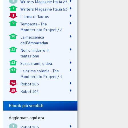
6
Writers Magazine Italia 25
7
Writers Magazine Italia 63
8
L'arma di Tauros
9
Tempesta - The
Montecristo Project / 2
10
La meccanica
dell'Ambaradan
11
Non ci indurre in
tentazione
12
Sussurrami, o dea
13
La prima colonia - The
Montecristo Project / 1
14
Robot 103
15
Robot 104
Ebook più venduti
Aggiornata ogni ora
1
Robot 105