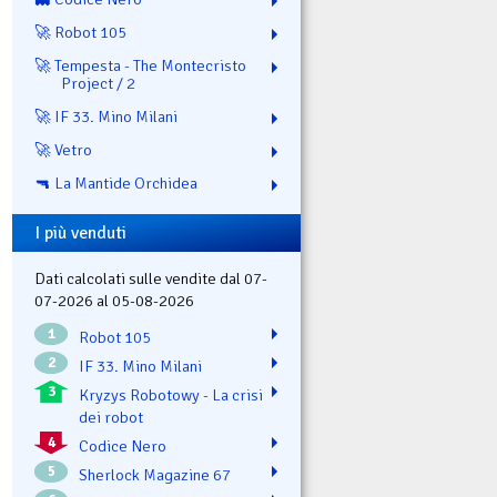
🚀 Robot 105
🚀 Tempesta - The Montecristo
Project / 2
🚀 IF 33. Mino Milani
🚀 Vetro
🔫 La Mantide Orchidea
I più venduti
Dati calcolati sulle vendite dal 07-
07-2026 al 05-08-2026
1
Robot 105
2
IF 33. Mino Milani
3
Kryzys Robotowy - La crisi
dei robot
4
Codice Nero
5
Sherlock Magazine 67