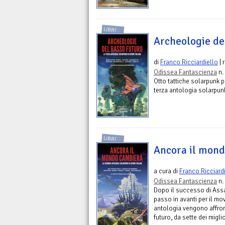
LIBRI
Archeologie de
di
Franco Ricciardiello
| 
Odissea Fantascienza
n.
Otto tattiche solarpunk p
terza antologia solarpunk
LIBRI
Ancora il mon
a cura di
Franco Ricciard
Odissea Fantascienza
n.
Dopo il successo di Assal
passo in avanti per il mo
antologia vengono affront
futuro, da sette dei miglio