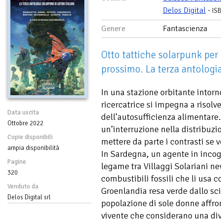
Delos Digital
-
IS
Genere
Fantascienza
Otto tattiche solarpunk per 
prossimo. La terza antologi
In una stazione orbitante intorn
ricercatrice si impegna a risol
Data uscita
dell’autosufficienza alimentare.
Ottobre 2022
un’interruzione nella distribuzio
Copie disponibili
mettere da parte i contrasti se 
ampia disponibilità
In Sardegna, un agente in incog
Pagine
legame tra Villaggi Solariani ne
320
combustibili fossili che li usa
Venduto da
Groenlandia resa verde dallo sc
Delos Digital srl
popolazione di sole donne affro
vivente che considerano una divi