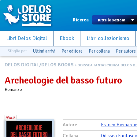
Ricerca
Libri Delos Digital
Ebook
Libri collezionismo
Sfoglia per
Ultimi arrivi
Per editore
Per collana
Per autore
DELOS DIGITAL/DELOS BOOKS
>
ODISSEA FANTASCIENZA DELOS D..
Archeologie del basso futuro
Romanzo
Autore
Franco Ricciardie
Collana
Odissea Fantasci