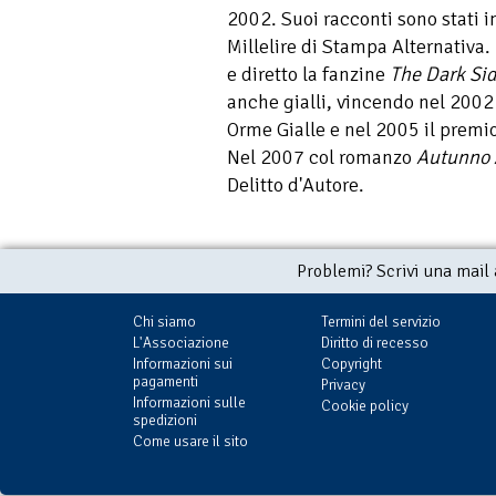
2002. Suoi racconti sono stati i
Millelire di Stampa Alternativa.
e diretto la fanzine
The Dark Si
anche gialli, vincendo nel 2002 
Orme Gialle e nel 2005 il premio
Nel 2007 col romanzo
Autunno 
Delitto d'Autore.
Problemi? Scrivi una mail
Chi siamo
Termini del servizio
L'Associazione
Diritto di recesso
Informazioni sui
Copyright
pagamenti
Privacy
Informazioni sulle
Cookie policy
spedizioni
Come usare il sito