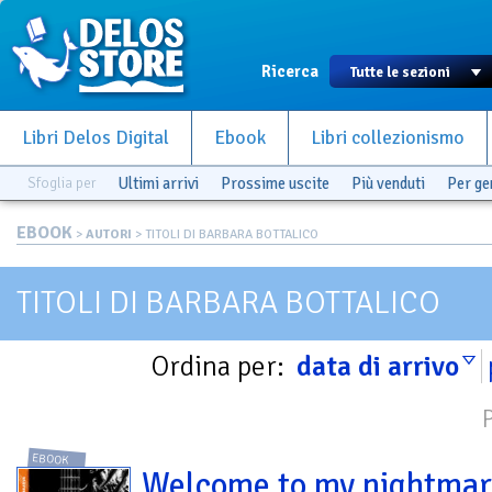
Ricerca
Libri Delos Digital
Ebook
Libri collezionismo
Sfoglia per
Ultimi arrivi
Prossime uscite
Più venduti
Per g
EBOOK
>
AUTORI
> TITOLI DI BARBARA BOTTALICO
TITOLI DI BARBARA BOTTALICO
Ordina per:
data di arrivo
EBOOK
Welcome to my nightmar