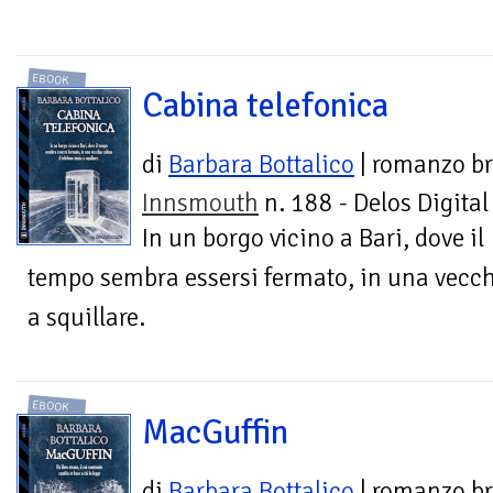
EBOOK
Cabina telefonica
di
Barbara Bottalico
| romanzo br
Innsmouth
n. 188 - Delos Digital
In un borgo vicino a Bari, dove il
tempo sembra essersi fermato, in una vecchi
a squillare.
EBOOK
MacGuffin
di
Barbara Bottalico
| romanzo br