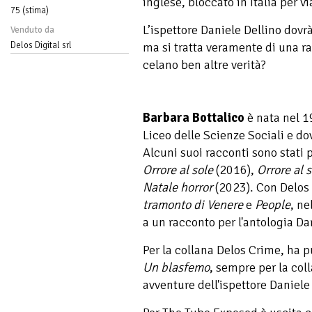
inglese, bloccato in Italia per via
75 (stima)
L’ispettore Daniele Dellino dovrà
Venduto da
Delos Digital srl
ma si tratta veramente di una ra
celano ben altre verità?
Barbara Bottalico
è nata nel 1
Liceo delle Scienze Sociali e do
Alcuni suoi racconti sono stati 
Orrore al sole
(2016),
Orrore al s
Natale horror
(2023). Con Delos 
tramonto di Venere
e
People
, ne
a un racconto per l'antologia Dar
Per la collana Delos Crime, ha 
Un blasfemo
, sempre per la col
avventure dell'ispettore Daniele