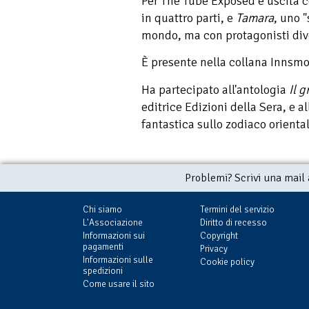
Per The Tube Exposed è uscita 
in quattro parti, e
Tamara
, uno 
mondo, ma con protagonisti div
È presente nella collana Innsm
Ha partecipato all'antologia
Il 
editrice Edizioni della Sera, e a
fantastica sullo zodiaco orienta
Problemi? Scrivi una mail
Chi siamo
Termini del servizio
L'Associazione
Diritto di recesso
Informazioni sui
Copyright
pagamenti
Privacy
Informazioni sulle
Cookie policy
spedizioni
Come usare il sito