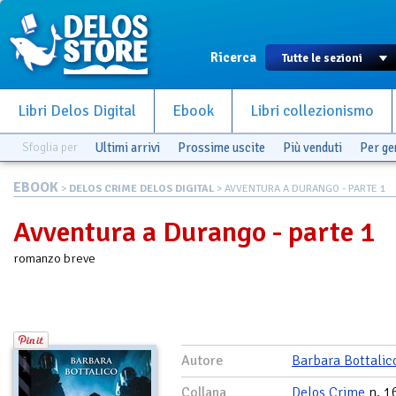
Ricerca
Libri Delos Digital
Ebook
Libri collezionismo
Sfoglia per
Ultimi arrivi
Prossime uscite
Più venduti
Per g
EBOOK
>
DELOS CRIME DELOS DIGITAL
> AVVENTURA A DURANGO - PARTE 1
Avventura a Durango - parte 1
romanzo breve
Autore
Barbara Bottalic
Collana
Delos Crime
n. 1