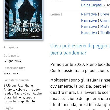
Delos Digital
202
Genere
Narrativa
⟩
Brevi
Narrativa
⟩
Crimi
Narrativa
⟩
Miste
Narrativa
⟩
Thrill
Cosa può esserci di peggio 
Anteprima
piena pandemia?
Data uscita
Giugno 2024
Primo aprile 2020. Pieno lockdow
Protezione DRM
Conte rassicura la popolazione.
Watermark
Moltissimi sono gli italiani rinse
Formati disponibili
ovviamente, la polizia, perché i
EPUB per iPad, iPhone,
Android, Kobo o altri ebook
quattro mura. E si avvera lo sce
reader, Mac o PC con Adobe
Digital Editions, oppure
una situazione del genere: una r
dispositivi o app Kindle
utenti in coda, presi in ostaggi
Pagine