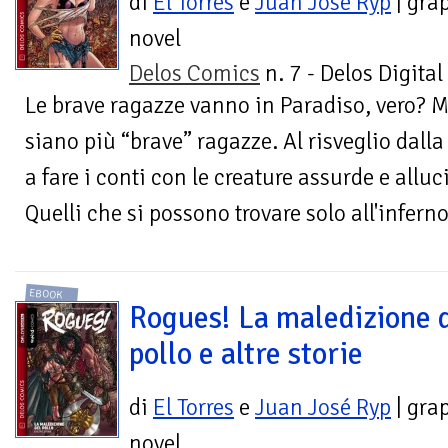
di
El Torres
e
Juan José Ryp
| gra
novel
Delos Comics
n. 7 - Delos Digital
Le brave ragazze vanno in Paradiso, vero? 
siano più “brave” ragazze. Al risveglio dalla
a fare i conti con le creature assurde e allu
Quelli che si possono trovare solo all'inferno
EBOOK
Rogues! La maledizione 
pollo e altre storie
di
El Torres
e
Juan José Ryp
| gra
novel