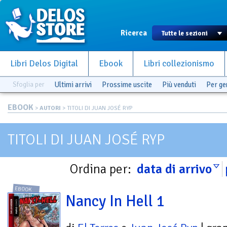
Ricerca
Libri Delos Digital
Ebook
Libri collezionismo
Sfoglia per
Ultimi arrivi
Prossime uscite
Più venduti
Per g
EBOOK
>
AUTORI
> TITOLI DI JUAN JOSÉ RYP
TITOLI DI JUAN JOSÉ RYP
Ordina per:
data di arrivo
EBOOK
Nancy In Hell 1