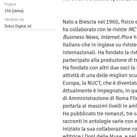
Pagine
150 (stima)
Venduto da
Nato a Brescia nel 1960, fisico 
Delos Digital srl
ha collaborato con le riviste
MC 
Business News, Internet.Pro
e ha
italiano che in inglese su rivist
internazionali. Ha fondato la riv
partecipato alla produzione di t
Ha fondato con altri due soci la
attività di una delle migliori sc
Europa, la NUCT, che è diventa
Attualmente è impegnato, in qua
di Amministrazione di Roma Film
portarla ai massimi livelli in a
Ha pubblicato tre romanzi, tre 
racconti in antologie varie con 
iniziato la sua collaborazione c
editrice I Doni delle Muse, e ne