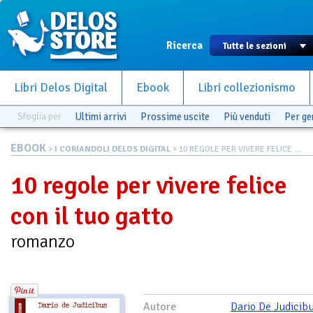
Ricerca
Libri Delos Digital
Ebook
Libri collezionismo
Sfoglia per
Ultimi arrivi
Prossime uscite
Più venduti
Per g
EBOOK
>
I CORIANDOLI DELOS DIGITAL
> 10 REGOLE PER VIVERE FELICE ...
10 regole per vivere felice
con il tuo gatto
romanzo
Autore
Dario De Judicib