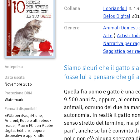
Collana
I coriandoli
n. 13
Delos Digital
201
Genere
Animali Domestic
Arte
⟩
Artisti Ind
Narrativa per rag
Saggistica per ra
Siamo sicuri che il gatto s
Anteprima
fosse lui a pensare che gli 
Data uscita
Novembre 2016
Quella fra uomo e gatto è una co
Protezione DRM
9.500 anni fa, eppure, al contra
Watermark
animali, ognuno dei due ha mant
Formati disponibili
autonomia. In realtà il gatto n
EPUB per iPad, iPhone,
Android, Kobo o altri ebook
senso stretto del termine, ma pi
reader, Mac o PC con Adobe
pari”, anche se lui è convinto d
Digital Editions, oppure
dispositivi o app Kindle
noi e non c’è alcuna speranza d