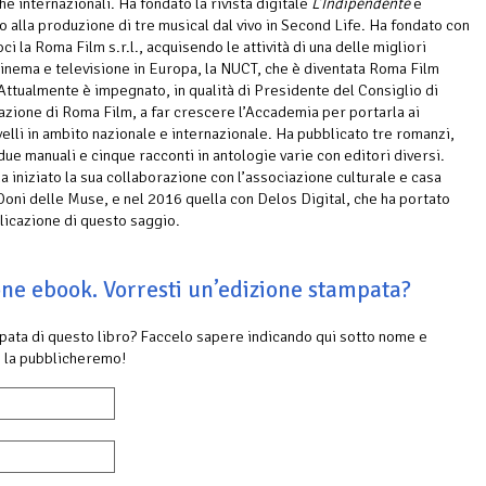
he internazionali. Ha fondato la rivista digitale
L’Indipendente
e
o alla produzione di tre musical dal vivo in Second Life. Ha fondato con
oci la Roma Film s.r.l., acquisendo le attività di una delle migliori
cinema e televisione in Europa, la NUCT, che è diventata Roma Film
ttualmente è impegnato, in qualità di Presidente del Consiglio di
zione di Roma Film, a far crescere l’Accademia per portarla ai
velli in ambito nazionale e internazionale. Ha pubblicato tre romanzi,
due manuali e cinque racconti in antologie varie con editori diversi.
a iniziato la sua collaborazione con l’associazione culturale e casa
 Doni delle Muse, e nel 2016 quella con Delos Digital, che ha portato
blicazione di questo saggio.
ione ebook. Vorresti un’edizione stampata?
mpata di questo libro? Faccelo sapere indicando qui sotto nome e
 la pubblicheremo!