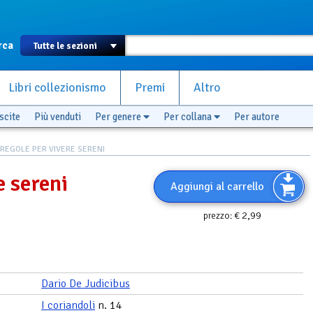
rca
Libri collezionismo
Premi
Altro
scite
Più venduti
Per genere
Per collana
Per autore
 REGOLE PER VIVERE SERENI
e sereni
Aggiungi al carrello
€ 2,99
prezzo:
Dario De Judicibus
I coriandoli
n. 14