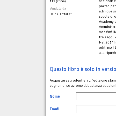
nazionali c
119 (stima)
partecipat
Venduto da
altri due s
Delos Digital srl
scuole di 
Academy. A
Amministra
massimi li
tre saggi, 
Nel 2014 h
editrice I
alla ripub
Questo libro è solo in vers
Acquisteresti volentieri un’edizione sta
cognome: se avremo abbastanza adesioni
Nome
Email