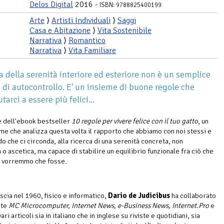
Delos Digital
2016 -
ISBN: 9788825400199
Arte
⟩
Artisti Individuali
⟩
Saggi
Casa e Abitazione
⟩
Vita Sostenibile
Narrativa
⟩
Romantico
Narrativa
⟩
Vita Familiare
ca della serenità interiore ed esteriore non è un semplice
o di autocontrollo. E' un insieme di buone regole che
tarci a essere più felici...
e dell'ebook bestseller
10 regole per vivere felice con il tuo gatto
, un
me che analizza questa volta il rapporto che abbiamo con noi stessi e
o che ci circonda, alla ricerca di una serenità concreta, non
 o ascetica, ma capace di stabilire un equilibrio funzionale fra ciò che
e vorremmo che fosse.
scia nel 1960, fisico e informatico,
Dario de Judicibus
ha collaborato
ste
MC Microcomputer, Internet News, e-Business News, Internet.Pro
e
vari articoli sia in italiano che in inglese su riviste e quotidiani, sia