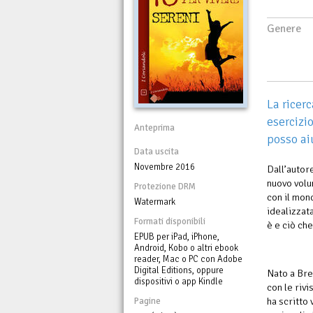
Genere
La ricer
esercizi
Anteprima
posso aiu
Data uscita
Novembre 2016
Dall’autor
nuovo volu
Protezione DRM
con il mond
Watermark
idealizzata
Formati disponibili
è e ciò ch
EPUB per iPad, iPhone,
Android, Kobo o altri ebook
reader, Mac o PC con Adobe
Digital Editions, oppure
Nato a Bre
dispositivi o app Kindle
con le rivi
ha scritto 
Pagine