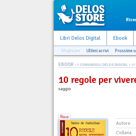
Rice
Libri Delos Digital
Ebook
Sfoglia per
Ultimi arrivi
Prossime u
EBOOK
>
I CORIANDOLI DELOS DIGITAL
> 10
10 regole per viver
saggio
Autore
Collana