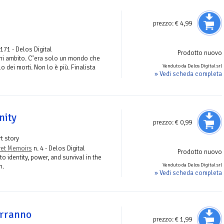
prezzo:
€ 4,99
 171 - Delos Digital
Prodotto nuovo
ni ambito. C’era solo un mondo che
Venduto da Delos Digital srl
 dei morti. Non lo è più. Finalista
» Vedi scheda completa
nity
prezzo:
€ 0,99
t story
ret Memoirs
n. 4 - Delos Digital
Prodotto nuovo
to identity, power, and survival in the
Venduto da Delos Digital srl
h.
» Vedi scheda completa
erranno
prezzo:
€ 1,99