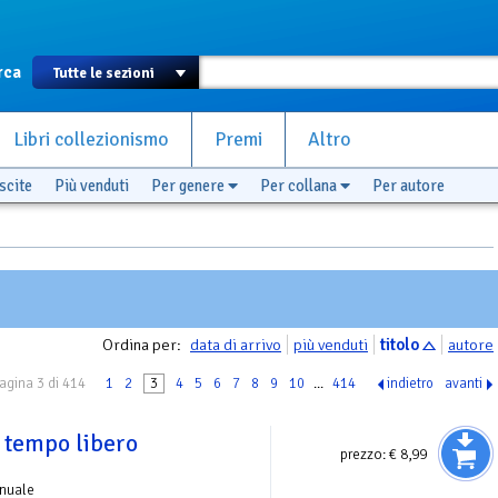
rca
Libri collezionismo
Premi
Altro
scite
Più venduti
Per genere
Per collana
Per autore
Ordina per:
data di arrivo
più venduti
titolo
autore
agina 3 di 414
1
2
3
4
5
6
7
8
9
10
...
414
indietro
avanti
l tempo libero
prezzo:
€ 8,99
nuale