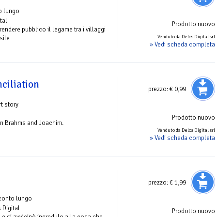
o lungo
tal
Prodotto nuovo
ndere pubblico il legame tra i villaggi
Venduto da Delos Digital srl
sile
» Vedi scheda completa
ciliation
prezzo:
€ 0,99
t story
Prodotto nuovo
n Brahms and Joachim.
Venduto da Delos Digital srl
» Vedi scheda completa
prezzo:
€ 1,99
conto lungo
 Digital
Prodotto nuovo
 e si avvicinò incredulo alla cosa che