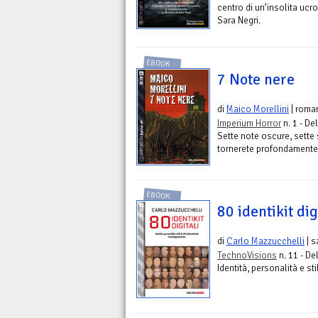
centro di un’insolita ucro
Sara Negri.
EBOOK
7 Note nere
di
Maico Morellini
| roma
Imperium Horror
n. 1 - De
Sette note oscure, sette 
tornerete profondamente
EBOOK
80 identikit dig
di
Carlo Mazzucchelli
| s
TechnoVisions
n. 11 - De
Identità, personalità e st