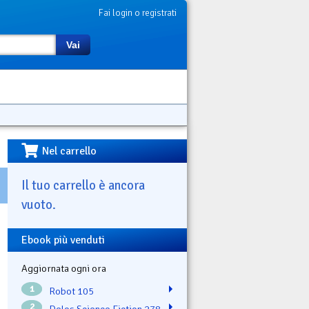
Fai login o registrati
Vai
Nel carrello
Il tuo carrello è ancora
vuoto.
Ebook più venduti
Aggiornata ogni ora
1
Robot 105
2