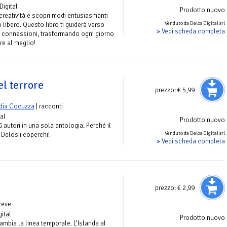
Digital
Prodotto nuovo
creatività e scopri modi entusiasmanti
Venduto da Delos Digital srl
o libero. Questo libro ti guiderà verso
» Vedi scheda completa
e connessioni, trasformando ogni giorno
re al meglio!
el terrore
prezzo:
€ 5,99
dia Cocuzza
| racconti
tal
Prodotto nuovo
6 autori in una sola antologia. Perché il
Venduto da Delos Digital srl
 Delos i coperchi!
» Vedi scheda completa
prezzo:
€ 2,99
reve
gital
Prodotto nuovo
mbia la linea temporale. L’Islanda al