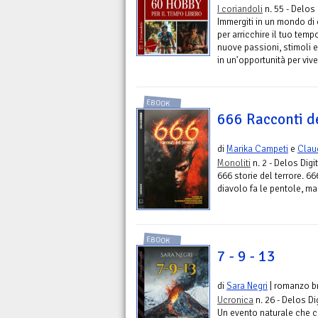
I coriandoli
n. 55 - Delos 
Immergiti in un mondo di 
per arricchire il tuo temp
nuove passioni, stimoli 
in un'opportunità per vive
EBOOK
666 Racconti d
di
Marika Campeti
e
Clau
Monoliti
n. 2 - Delos Digi
666 storie del terrore. 66
diavolo fa le pentole, ma
EBOOK
7 - 9 - 13
di
Sara Negri
| romanzo b
Ucronica
n. 26 - Delos Di
Un evento naturale che ca