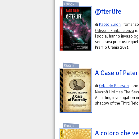
EBOOK
@fterlife
di
Paolo Euron
| romanzo
Odissea Fantascienza
n.
I social hanno invaso og
sembrava precluso: quello
Premio Urania 2021
EBOOK
A Case of Pater
di
Orlando Pearson
| shor
Mycroft Holmes The Sec
A chilling investigation in
shadow of the Third Reic
EBOOK
A coloro che v