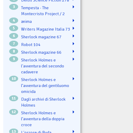
Delos Science Fiction 278
3
Tempesta - The
Montecristo Project / 2
4
ənima
5
Writers Magazine Italia 73
6
Sherlock magazine 67
7
Robot 104
8
Sherlock magazine 66
9
Sherlock Holmes e
l'avventura del secondo
cadavere
10
Sherlock Holmes e
l’avventura del gentiluomo
omicida
11
Dagli archivi di Sherlock
Holmes
12
Sherlock Holmes e
l’avventura della doppia
croce
13
L'orrore di Buda