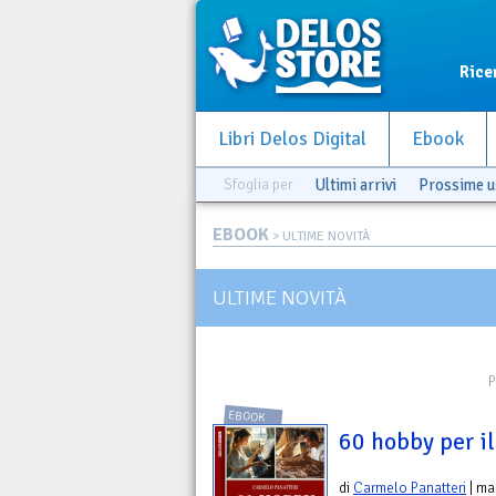
Rice
Libri Delos Digital
Ebook
Sfoglia per
Ultimi arrivi
Prossime u
EBOOK
> ULTIME NOVITÀ
ULTIME NOVITÀ
P
EBOOK
60 hobby per i
di
Carmelo Panatteri
| ma