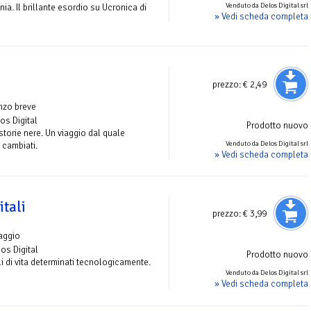
Venduto da Delos Digital srl
nia. Il brillante esordio su Ucronica di
» Vedi scheda completa
prezzo:
€ 2,49
nzo breve
los Digital
Prodotto nuovo
storie nere. Un viaggio dal quale
Venduto da Delos Digital srl
 cambiati.
» Vedi scheda completa
itali
prezzo:
€ 3,99
aggio
los Digital
Prodotto nuovo
ili di vita determinati tecnologicamente.
Venduto da Delos Digital srl
» Vedi scheda completa