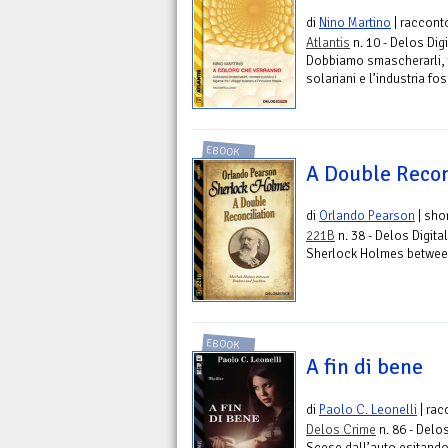
di
Nino Martino
| raccont
Atlantis
n. 10 - Delos Digi
Dobbiamo smascherarli, re
solariani e l’industria fos
EBOOK
A Double Recon
di
Orlando Pearson
| shor
221B
n. 38 - Delos Digital
Sherlock Holmes betwee
EBOOK
A fin di bene
di
Paolo C. Leonelli
| rac
Delos Crime
n. 86 - Delos
Scese dall’auto esitando