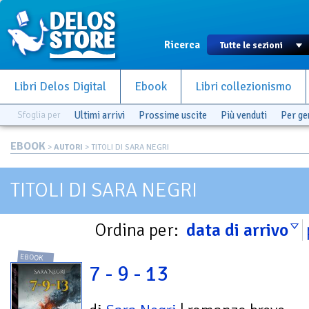
Ricerca
Libri Delos Digital
Ebook
Libri collezionismo
Sfoglia per
Ultimi arrivi
Prossime uscite
Più venduti
Per g
EBOOK
>
AUTORI
> TITOLI DI SARA NEGRI
TITOLI DI SARA NEGRI
Ordina per:
data di arrivo
EBOOK
7 - 9 - 13