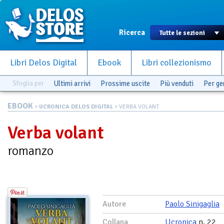
Ricerca
Libri Delos Digital
Ebook
Libri collezionismo
Sfoglia per
Ultimi arrivi
Prossime uscite
Più venduti
Per g
EBOOK
>
UCRONICA DELOS DIGITAL
> VERBA VOLANT
Verba volant
romanzo
Autore
Paolo Sinigaglia
Collana
Ucronica
n. 22