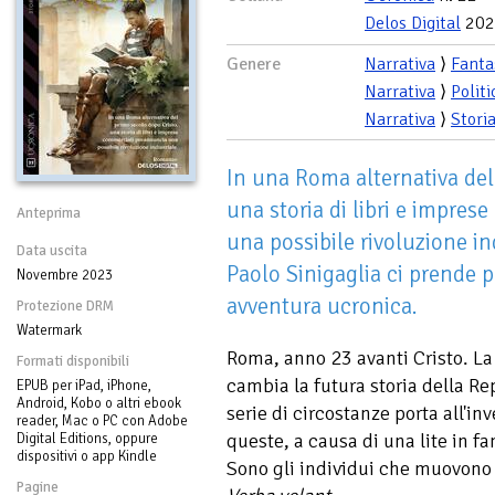
Delos Digital
202
Genere
Narrativa
⟩
Fanta
Narrativa
⟩
Politi
Narrativa
⟩
Stori
In una Roma alternativa del
una storia di libri e impre
Anteprima
una possibile rivoluzione in
Data uscita
Paolo Sinigaglia ci prende
Novembre 2023
avventura ucronica.
Protezione DRM
Watermark
Roma, anno 23 avanti Cristo. La
Formati disponibili
cambia la futura storia della Re
EPUB per iPad, iPhone,
Android, Kobo o altri ebook
serie di circostanze porta all'i
reader, Mac o PC con Adobe
queste, a causa di una lite in f
Digital Editions, oppure
dispositivi o app Kindle
Sono gli individui che muovono la
Pagine