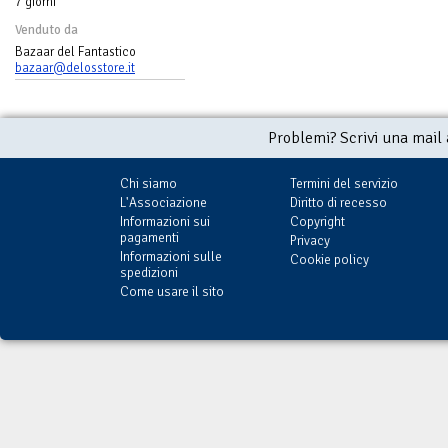
7 giorni
Venduto da
Bazaar del Fantastico
bazaar@delosstore.it
Problemi? Scrivi una mail
Chi siamo
Termini del servizio
L'Associazione
Diritto di recesso
Informazioni sui
Copyright
pagamenti
Privacy
Informazioni sulle
Cookie policy
spedizioni
Come usare il sito