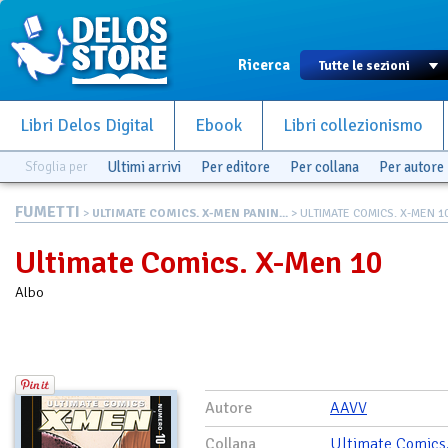
Ricerca
Libri Delos Digital
Ebook
Libri collezionismo
Sfoglia per
Ultimi arrivi
Per editore
Per collana
Per autore
FUMETTI
>
ULTIMATE COMICS. X-MEN PANIN...
> ULTIMATE COMICS. X-MEN 1
Ultimate Comics. X-Men 10
Albo
Autore
AAVV
Collana
Ultimate Comics