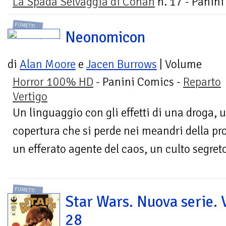
La Spada Selvaggia di Conan
n. 17 - Panin
FUMETTI
Neonomicon
di
Alan Moore
e
Jacen Burrows
| Volume
Horror 100% HD
- Panini Comics -
Reparto
Vertigo
Un linguaggio con gli effetti di una droga, 
copertura che si perde nei meandri della pro
un efferato agente del caos, un culto segret
FUMETTI
Star Wars. Nuova serie. V
28