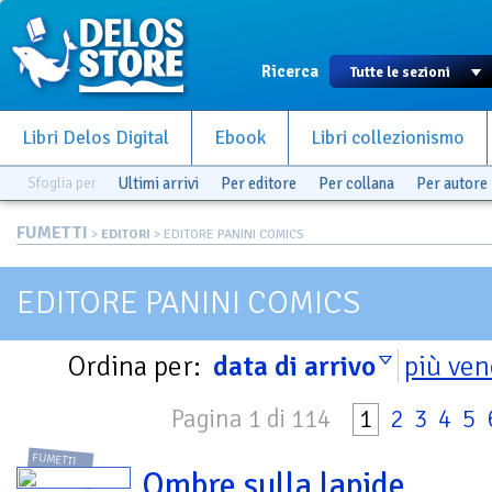
Ricerca
Libri Delos Digital
Ebook
Libri collezionismo
Sfoglia per
Ultimi arrivi
Per editore
Per collana
Per autore
FUMETTI
>
EDITORI
> EDITORE PANINI COMICS
EDITORE PANINI COMICS
Ordina per:
data di arrivo
più ven
Pagina 1 di 114
1
2
3
4
5
FUMETTI
Ombre sulla lapide